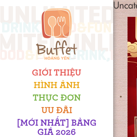
Uncat
GIỚI THIỆU
HÌNH ẢNH
THỰC ĐƠN
ƯU ĐÃI
[MỚI NHẤT] BẢNG
GIÁ 2026