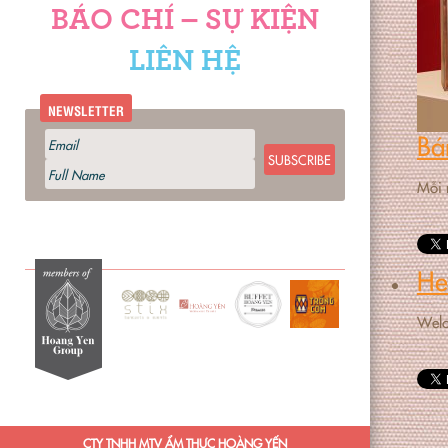
BÁO CHÍ – SỰ KIỆN
LIÊN HỆ
NEWSLETTER
Bá
SUBSCRIBE
Mỗi 
He
Welco
CTY TNHH MTV ẨM THỰC HOÀNG YẾN