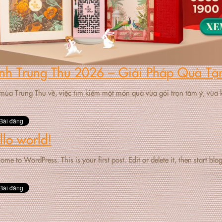
nh Trung Thu 2026 – Giải Pháp Quà Tặ
mùa Trung Thu về, việc tìm kiếm một món quà vừa gói trọn tâm ý, vừa 
llo world!
me to WordPress. This is your first post. Edit or delete it, then start blo