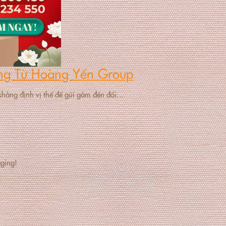
ng Từ Hoàng Yến Group
khẳng định vị thế để gửi gắm đến đối…
gging!