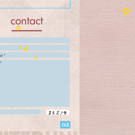
contact
✿
✿
✿
✿
✿