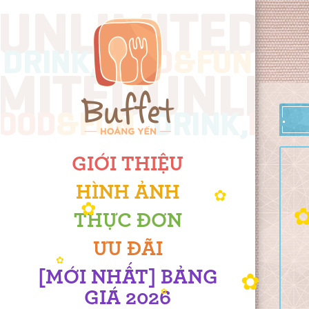
✿
GIỚI THIỆU
HÌNH ẢNH
✿
THỰC ĐƠN
✿
ƯU ĐÃI
[MỚI NHẤT] BẢNG
✿
GIÁ 2026