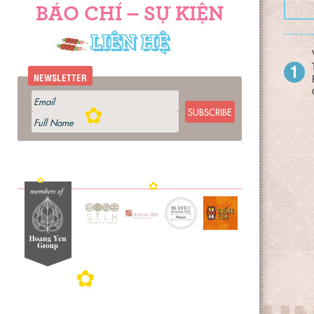
✿
✿
BÁO CHÍ – SỰ KIỆN
LIÊN HỆ
1
NEWSLETTER
SUBSCRIBE
✿
✿
✿
✿