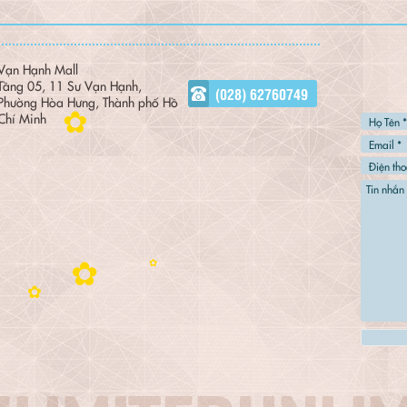
Vạn Hạnh Mall
Tầng 05, 11 Sư Vạn Hạnh,
(‎028) 62760749
Phường Hòa Hưng, Thành phố Hồ
Chí Minh
✿
✿
✿
✿