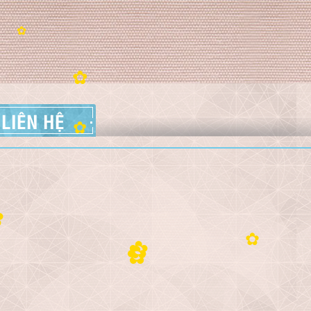
✿
✿
LIÊN HỆ
✿
✿
✿
✿
✿