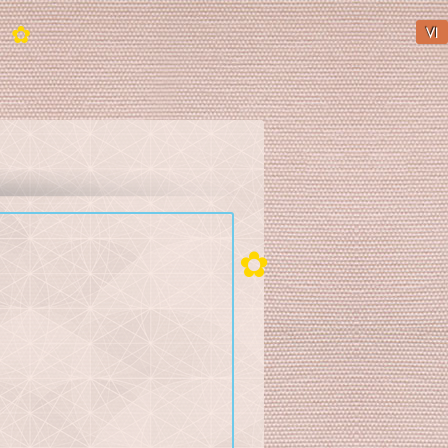
VI
✿
✿