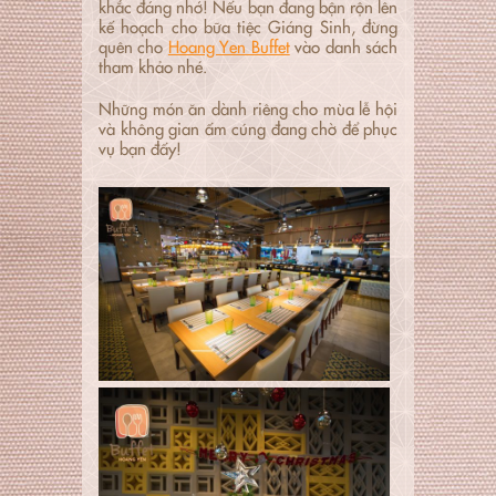
khắc đáng nhớ! Nếu bạn đang bận rộn lên
kế hoạch cho bữa tiệc Giáng Sinh, đừng
quên cho
Hoang Yen Buffet
vào danh sách
tham khảo nhé.
Những món ăn dành riêng cho mùa lễ hội
và không gian ấm cúng đang chờ để phục
vụ bạn đấy!