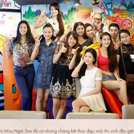
hi Miss Ngôi Sao đã có những chặng kết thúc đẹp, mỗi thí sinh đều gặ