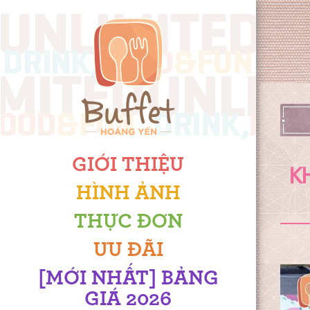
GIỚI THIỆU
K
HÌNH ẢNH
THỰC ĐƠN
ƯU ĐÃI
[MỚI NHẤT] BẢNG
GIÁ 2026