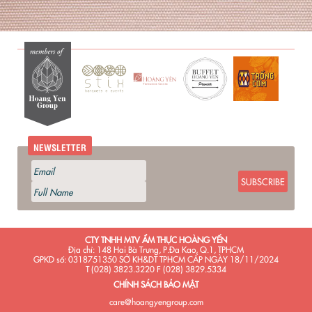
NEWSLETTER
SUBSCRIBE
CTY TNHH MTV ẨM THỰC HOÀNG YẾN
Địa chỉ: 148 Hai Bà Trưng, P.Đa Kao, Q.1, TPHCM
GPKD số: 0318751350 SỞ KH&DT TPHCM CẤP NGÀY 18/11/2024
T (028) 3823.3220 F (028) 3829.5334
CHÍNH SÁCH BẢO MẬT
care@hoangyengroup.com