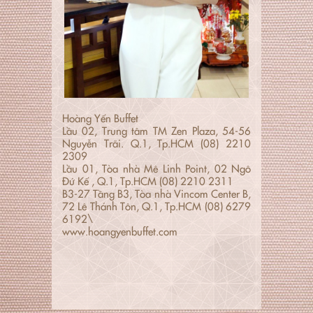
Hoàng Yến Buffet
Lầu 02, Trung tâm TM Zen Plaza, 54-56
Nguyễn Trãi. Q.1, Tp.HCM (08) 2210
2309
Lầu 01, Tòa nhà Mê Linh Point, 02 Ngô
Đứ Kế , Q.1, Tp.HCM (08) 2210 2311
B3-27 Tầng B3, Tòa nhà Vincom Center B,
72 Lê Thánh Tôn, Q.1, Tp.HCM (08) 6279
6192\
www.hoangyenbuffet.com