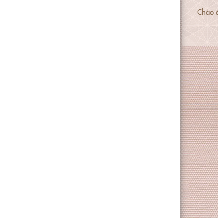
Chào đ
hành c
Hãy cù
tuổi n
Chi ti