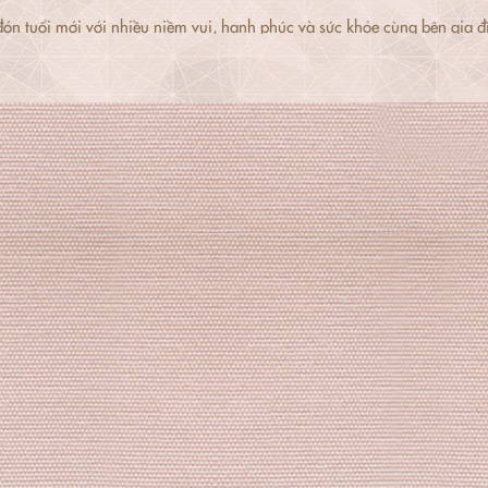
ón tuổi mới với nhiều niềm vui, hạnh phúc và sức khỏe cùng bên gia đ
ùng bạn trong các tiệc, lễ lớn nhỏ.
ng Hoàng Yến xem qua các hình ảnh tiệc sinh nhật đáng yêu của bé A
hé!
ết khách liên hệ hotline 1900 234 550 hoặc inbox page m.me/hoangye