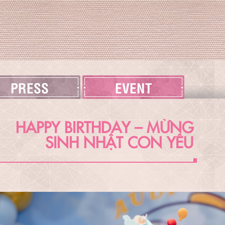
PRESS
EVENT
HAPPY BIRTHDAY – MỪNG
SINH NHẬT CON YÊU