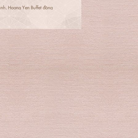
ình,
Hoang Yen Buffet
đồng
udi – Mừng sinh nhật con yêu 3
nbuffet