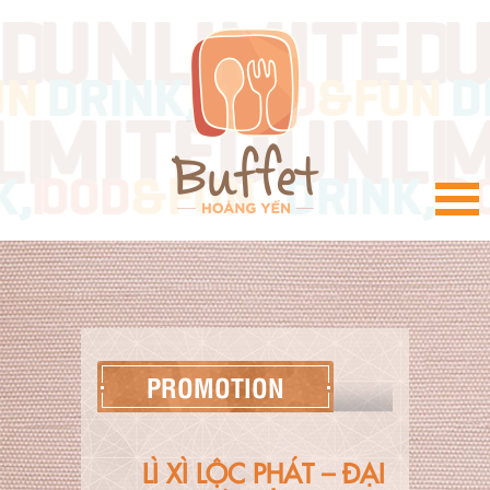
VI
PROMOTION
LÌ XÌ LỘC PHÁT – ĐẠI