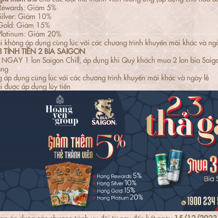
 Rewards: Giảm 5%
Silver: Giảm 10%
 Gold: Giảm 15%
Platinum: Giảm 20%
i không áp dụng cùng lúc với các chương trình khuyến mãi khác và ngà
 TÍNH TIỀN 2 BIA SAIGON
GAY 1 lon Saigon Chill, áp dụng khi Quý khách mua 2 lon bia Saigon 
àng
 áp dụng cùng lúc với các chương trình khuyến mãi khác và ngày lễ
i được áp dụng lũy tiến
ian áp dụng các chương trình ưu đãi từ nay đến hết ngày
15/12/2023