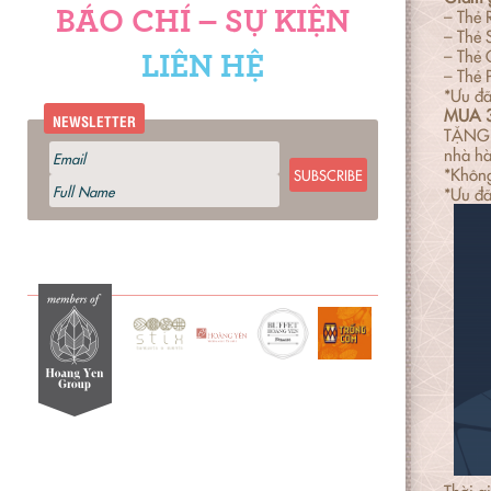
– Thẻ
BÁO CHÍ – SỰ KIỆN
– Thẻ 
– Thẻ
LIÊN HỆ
– Thẻ 
*Ưu đã
MUA 3
NEWSLETTER
TẶNG N
nhà h
*Không
SUBSCRIBE
*Ưu đã
Thời g