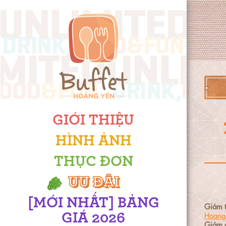
GIỚI THIỆU
HÌNH ẢNH
THỰC ĐƠN
ƯU ĐÃI
[MỚI NHẤT] BẢNG
Giảm t
Hoang 
GIÁ 2026
Giảm 