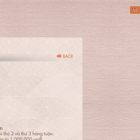
VI
BACK
on
i thứ 2 và thứ 3 hàng tuần:
ơn từ 1,000,000 vnđ):