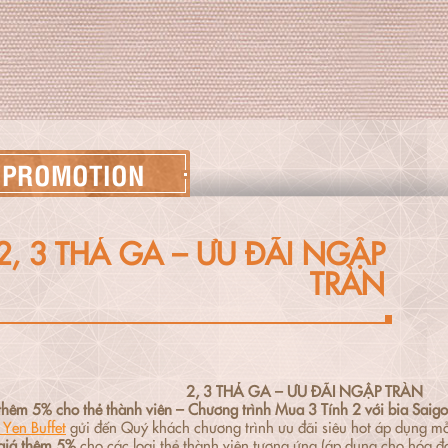
PROMOTION
2, 3 THẢ GA – ƯU ĐÃI NGẬP
TRÀN
2, 3 THẢ GA – ƯU ĐÃI NGẬP TRÀN
hêm 5% cho thẻ thành viên – Chương trình Mua 3 Tính 2 với bia Saig
Yen Buffet
gửi đến Quý khách chương trình ưu đãi siêu hot áp dụng mỗ
giá thêm 5%
cho các loại thẻ thành viên tương ứng (áp dụng cho hóa đ