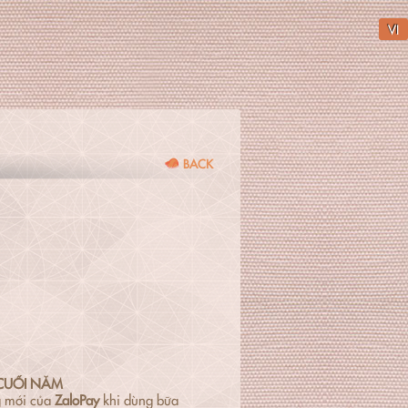
VI
BACK
CUỐI NĂM
g mới của
ZaloPay
khi dùng bữa