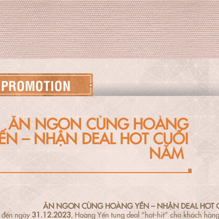
PROMOTION
ĂN NGON CÙNG HOÀNG
ẾN – NHẬN DEAL HOT CUỐI
NĂM
ĂN NGON CÙNG HOÀNG YẾN – NHẬN DEAL HOT 
y đến ngày
31.12.2023
, Hoàng Yến tung deal “hot-hit” cho khách hàn