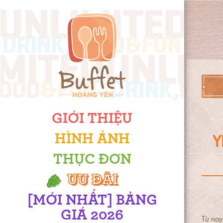
GIỚI THIỆU
Y
HÌNH ẢNH
THỰC ĐƠN
ƯU ĐÃI
[MỚI NHẤT] BẢNG
GIÁ 2026
Từ na