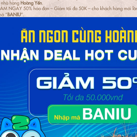
c nhà hàng
Hoàng Yến
.
ẢM NGAY 50% hóa đơn – Giảm tối đa 50K – cho khách hàng mới lần đ
mã “
BANIU
“.