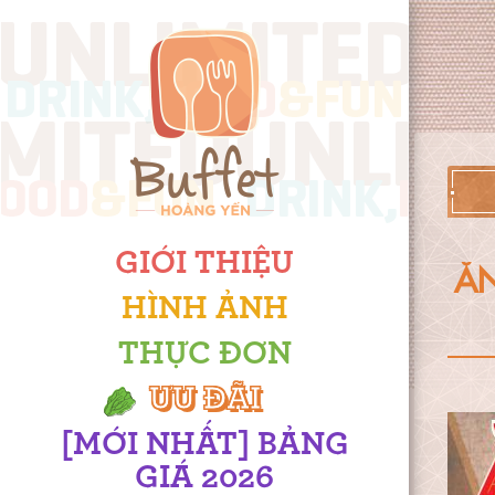
GIỚI THIỆU
Ă
HÌNH ẢNH
THỰC ĐƠN
ƯU ĐÃI
[MỚI NHẤT] BẢNG
GIÁ 2026