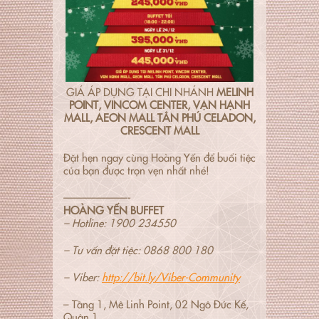
GIÁ ÁP DỤNG TẠI CHI NHÁNH
MELINH
POINT, VINCOM CENTER, VẠN HẠNH
MALL, AEON MALL TÂN PHÚ CELADON,
CRESCENT MALL
Đặt hẹn ngay cùng Hoàng Yến để buổi tiệc
của bạn được trọn vẹn nhất nhé!
——————-
HOÀNG YẾN BUFFET
– Hotline: 1900 234550
–
Tư vấn đặt tiệc: 0868 800 180
–
Viber:
http://bit.ly/Viber-Community
– Tầng 1, Mê Linh Point, 02 Ngô Đức Kế,
Quận 1