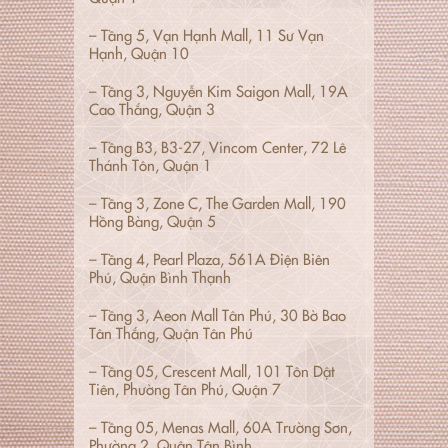
– Tầng 5, Vạn Hạnh Mall, 11 Sư Vạn
Hạnh, Quận 10
– Tầng 3, Nguyễn Kim Saigon Mall, 19A
Cao Thắng, Quận 3
– Tầng B3, B3-27, Vincom Center, 72 Lê
Thánh Tôn, Quận 1
– Tầng 3, Zone C, The Garden Mall, 190
Hồng Bàng, Quận 5
– Tầng 4, Pearl Plaza, 561A Điện Biên
Phủ, Quận Bình Thạnh
– Tầng 3, Aeon Mall Tân Phú, 30 Bờ Bao
Tân Thắng, Quận Tân Phú
– Tầng 05, Crescent Mall, 101 Tôn Dật
Tiên, Phường Tân Phú, Quận 7
– Tầng 05, Menas Mall, 60A Trường Sơn,
Phường 2, Quận Tân Bình.