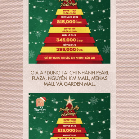
GIÁ ÁP DỤNG TẠI CHI NHÁNH
PEARL
PLAZA, NGUYỄN KIM MALL, MENAS
MALL VÀ GARDEN MALL