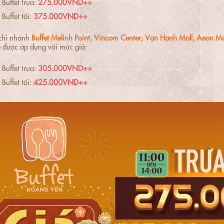
Buffet trưa:
275.000VND++
Buffet tối:
375.000VND++
chi nhánh
Buffet Melinh Point, Vincom Center, Vạn Hạnh Mall, Aeon Ma
 được áp dụng với mức giá:
Buffet trưa:
305.000VND++
Buffet tối:
425.000VND++