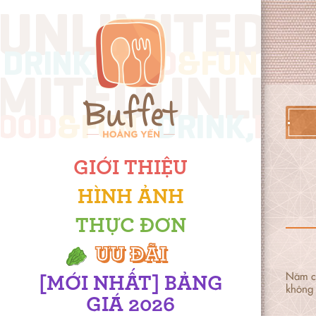
GIỚI THIỆU
HÌNH ẢNH
THỰC ĐƠN
ƯU ĐÃI
Năm cũ
[MỚI NHẤT] BẢNG
không 
GIÁ 2026