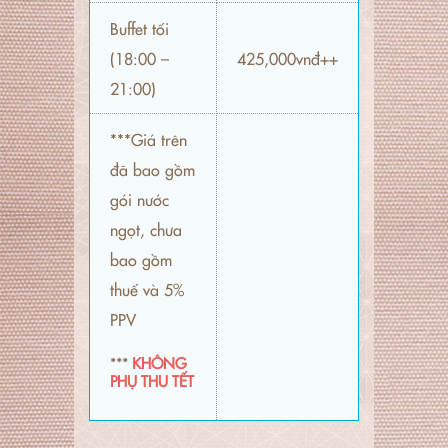
Buffet tối
(18:00 –
425,000vnđ++
21:00)
***Giá trên
đã bao gồm
gói nước
ngọt, chưa
bao gồm
thuế và 5%
PPV
***
KHÔNG
PHỤ THU TẾT