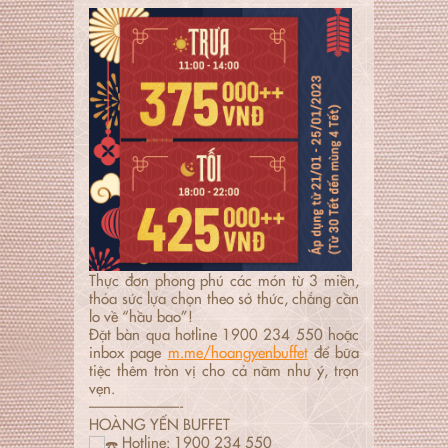
Thực đơn phong phú các món từ 3 miền,
thỏa sức lựa chọn theo sở thức, chẳng cần
lo về “hầu bao”!
Đặt bàn qua hotline 1900 234 550 hoặc
inbox page
m.me/hoangyenbuffet
để bữa
tiệc thêm tròn vị cho cả năm như ý, trọn
vẹn.️
——————-
HOÀNG YẾN BUFFET
Hotline: 1900 234 550