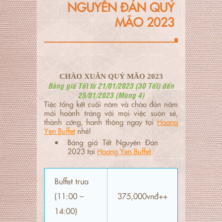
NGUYÊN ĐÁN QUÝ
MÃO 2023
CHÀO XUÂN QUÝ MÃO 2023
Bảng giá Tết từ 21/01/2023 (30 Tết) đến
25/01/2023 (Mùng 4)
Tiệc tổng kết cuối năm và chào đón năm
mới hoành tráng với mọi việc suôn sẻ,
thành
cô
ng, hanh thông ngay tại
Hoang
Yen Buffet
nhé!
Bảng giá Tết Nguyên Đán
2023 tại
Hoang Yen Buffet
Buffet trưa
(11:00 –
375,000vnđ++
14:00)