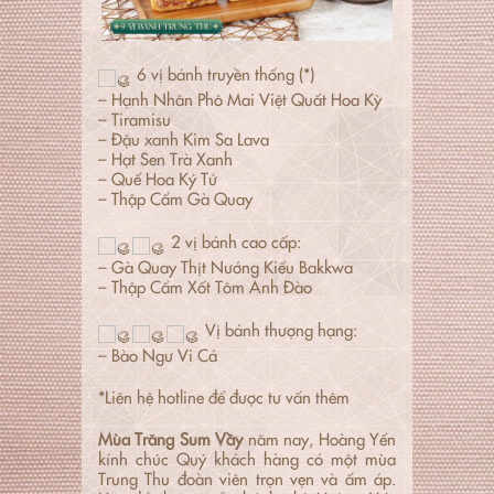
6 vị bánh truyền thống (*)
– Hạnh Nhân Phô Mai Việt Quất Hoa Kỳ
– Tiramisu
– Đậu xanh Kim Sa Lava
– Hạt Sen Trà Xanh
– Quế Hoa Kỷ Tử
– Thập Cẩm Gà Quay
2 vị bánh cao cấp:
– Gà Quay Thịt Nướng Kiểu Bakkwa
– Thập Cẩm Xốt Tôm Anh Đào
Vị bánh thượng hạng:
– Bào Ngư Vi Cá
*Liên hệ hotline để được tư vấn thêm
Mùa Trăng Sum Vầy
năm nay, Hoàng Yến
kính chúc Quý khách hàng có một mùa
Trung Thu đoàn viên trọn vẹn và ấm áp.