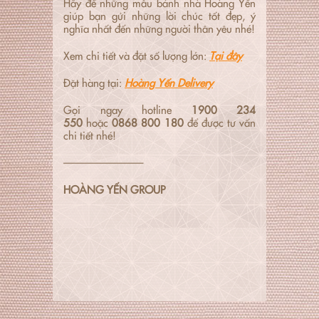
Hãy để những mẫu bánh nhà Hoàng Yến
giúp bạn gửi những lời chúc tốt đẹp, ý
nghĩa nhất đến những người thân yêu nhé!
Xem chi tiết và đặt số lượng lớn:
Tại đây
Đặt hàng tại:
Hoàng Yến Delivery
Gọi ngay hotline
1900 234
550
hoặc
0868 800 180
để được tư vấn
chi tiết nhé!
———————–
HOÀNG YẾN GROUP