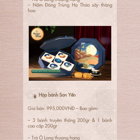
– Nấm Đông Trùng Hạ Thảo sấy thăng
hoa
Hộp bánh Sơn Yến
Giá bán: 995,000VNĐ – Bao gồm:
– 3 bánh truyền thống 200gr & 1 bánh
cao cấp 200gr
– Trà Ô Long thượng hạng