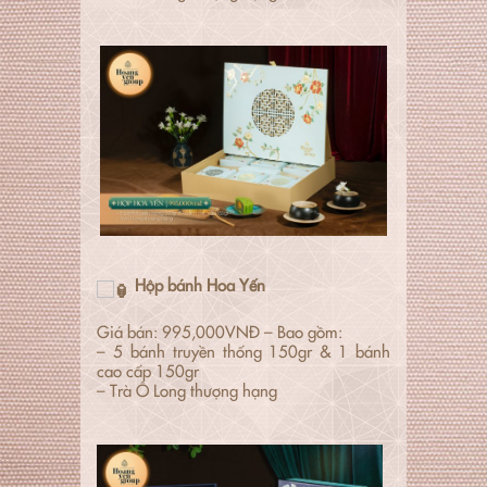
Hộp bánh Hoa Yến
Giá bán: 995,000VNĐ – Bao gồm:
– 5 bánh truyền thống 150gr & 1 bánh
cao cấp 150gr
– Trà Ô Long thượng hạng