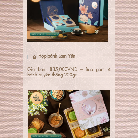
Hộp bánh Lam Yến
Giá bán: 885,000VNĐ – Bao gồm 4
bánh truyền thống 200gr