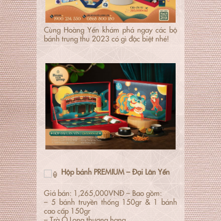
Cùng Hoàng Yến khám phá ngay các bộ
bánh trung thu 2023 có gì đặc biệt nhé!
Hộp bánh PREMIUM – Đại Lân Yến
Giá bán: 1,265,000VNĐ – Bao gồm:
– 5 bánh truyền thống 150gr & 1 bánh
cao cấp 150gr
– Trà Ô Long thượng hạng