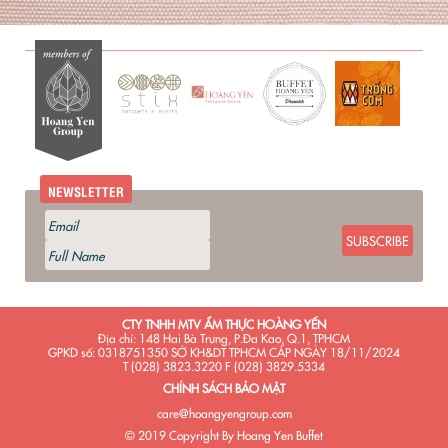
NEWSLETTER
SUBSCRIBE
CTY TNHH MTV ẨM THỰC HOÀNG YẾN
Địa chỉ: 148 Hai Bà Trưng, P.Đa Kao, Q.1, TPHCM
GPKD số: 0318751350 SỞ KH&DT TPHCM CẤP NGÀY 18/11/2024
T (028) 3823.3220 F (028) 3829.5334
CHÍNH SÁCH BẢO MẬT
care@hoangyengroup.com
© 2019 Copyright By Hoang Yen Buffet