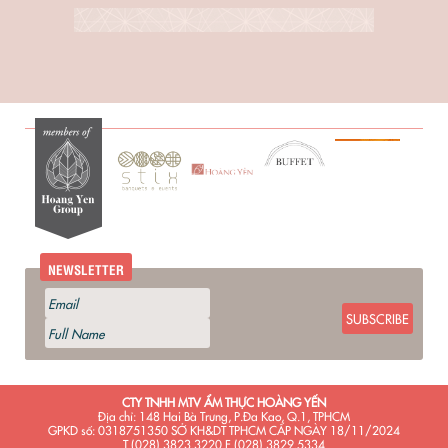
NEWSLETTER
SUBSCRIBE
CTY TNHH MTV ẨM THỰC HOÀNG YẾN
Địa chỉ: 148 Hai Bà Trưng, P.Đa Kao, Q.1, TPHCM
GPKD số: 0318751350 SỞ KH&DT TPHCM CẤP NGÀY 18/11/2024
T (028) 3823.3220 F (028) 3829.5334