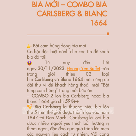
BIA MỚI – COMBO BIA
CARLSBERG & BLANC
1664
Bật cảm hứng dòng bia mới
Cơ hội đặc biệt dành cho các tín đồ sành
bia đã tới!
Từ nay đến hết
ngày
30/11/2023
,
Hoang Yen Buffet
trân
trọng giới thiệu 02 loại
bia
Carlsberg
và
Blanc
1664
mới cùng ưu
đãi thú vị để khách hàng thoải mái “Bật
tung cảm hứng” trong mỗi bữa ăn:
–
COMBO 2
lon bia Carlsberg hoặc bia
Blanc 1664 giá chỉ
59K++
Bia Carlsberg
là thương hiệu bia lớn
thứ 5 trên thế giới được thành lập vào năm
1847 tại Đan Mạch. Carlsberg là loại bia
được nhiều người yêu thích bởi hương vị
thơm ngon, độc đáo qua quá trình lên men
các nguyên liệu cách tự nhiên. Với công