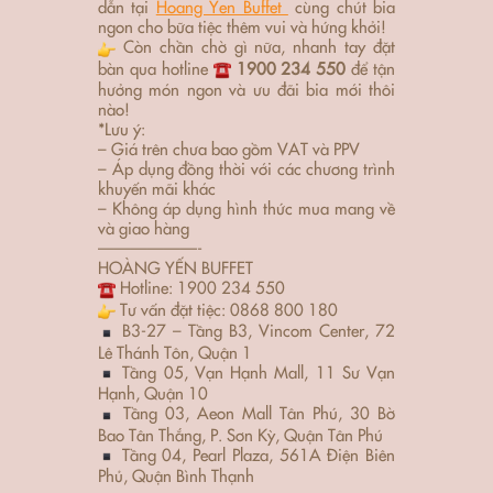
dẫn tại
Hoang Yen Buffet
cùng chút bia
ngon cho bữa tiệc thêm vui và hứng khởi!
Còn chần chờ gì nữa, nhanh tay đặt
bàn qua hotline
1900 234 550
để tận
hưởng món ngon và ưu đãi bia mới thôi
nào!
*Lưu ý:
– Giá trên chưa bao gồm VAT và PPV
– Áp dụng đồng thời với các chương trình
khuyến mãi khác
– Không áp dụng hình thức mua mang về
và giao hàng
——————-
HOÀNG YẾN BUFFET
Hotline: 1900 234 550
Tư vấn đặt tiệc: 0868 800 180
B3-27 – Tầng B3, Vincom Center, 72
Lê Thánh Tôn, Quận 1
Tầng 05, Vạn Hạnh Mall, 11 Sư Vạn
Hạnh, Quận 10
Tầng 03, Aeon Mall Tân Phú, 30 Bờ
Bao Tân Thắng, P. Sơn Kỳ, Quận Tân Phú
Tầng 04, Pearl Plaza, 561A Điện Biên
Phủ, Quận Bình Thạnh