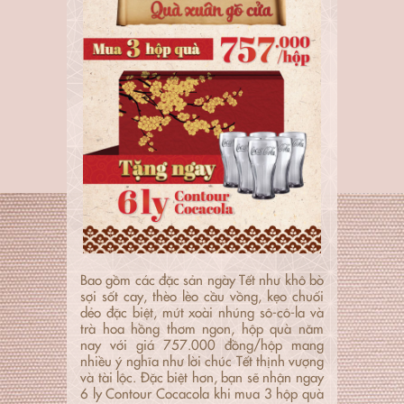
Bao gồm các đặc sản ngày Tết như khô bò
sợi sốt cay, thèo lèo cầu vồng, kẹo chuối
dẻo đặc biệt, mứt xoài nhúng sô-cô-la và
trà hoa hồng thơm ngon, hộp quà năm
nay với giá 757.000 đồng/hộp mang
nhiều ý
nghĩa như lời chúc Tết thịnh vượng
và tài lộc. Đặc biệt hơn, bạn sẽ nhận ngay
6 ly Contour Cocacola khi mua 3 hộp quà