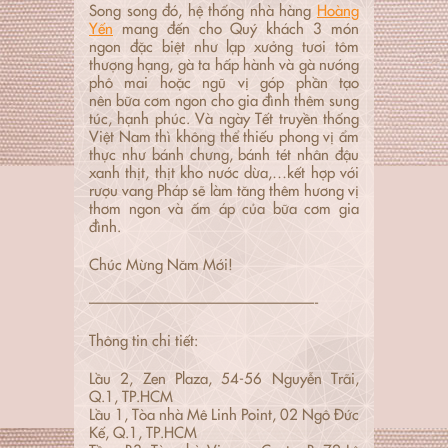
Song song đó, hệ thống nhà hàng
Hoàng
Yến
mang đến cho Quý khách 3 món
ngon đặc biệt như lạp xưởng tươi tôm
thượng hạng, gà ta hấp hành và gà nướng
phô mai hoặc ngũ vị góp phần tạo
nên bữa cơm ngon cho gia đình thêm sung
túc, hạnh phúc. Và ngày Tết truyền thống
Việt Nam thì không thể thiếu phong vị ẩm
thực như bánh chưng, bánh tét nhân đậu
xanh thịt, thịt kho nước dừa,…kết hợp với
rượu vang Pháp sẽ làm tăng thêm hương vị
thơm ngon và ấm áp của bữa cơm gia
đình.
Chúc Mừng Năm Mới!
———————————————-
Thông tin chi tiết:
Lầu 2, Zen Plaza, 54-56 Nguyễn Trãi,
Q.1, TP.HCM
Lầu 1, Tòa nhà Mê Linh Point, 02 Ngô Đức
Kế, Q.1, TP.HCM