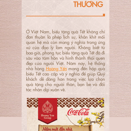
THƯƠNG
Ở Việt Nam, biếu tặng quà Tết không chỉ
đơn thuần là phép lịch sự, khắn khít mối
quan hệ mà còn mang ý nghĩa trong ứng
xử của đạo lý làm người. Không biết từ
bao giờ, phong tục biếu tặng quà Tết đã đi
sâu vào tâm hồn và hình thành thói quen
đẹp của người Việt. Năm nay, hệ thống
nhà hàng
Hoàng Yến
mang đến hộp quà
biếu Tết cao cấp và ý nghĩa để giúp Quý
khách dễ dàng hơn trong việc lựa chọn
quà tặng cho người thân, bạn bè và đối
tác nhân dịp xuân về.