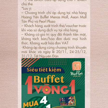
chủ thẻ
*Lưu ý:
– Chương trình chỉ áp dụng tại nhà hàng
Hoàng Yến Buffet Menas Mall, Aeon Mall
Tân Phú và Pearl Plaza
– Khách hàng xuất trình thẻ/voucher trước
khi vào sử dụng dịch vụ tại nhà hàng
– Không có giá trị quy đổi thành tiền mặt,
không tách bàn/hóa đơn dưới mọi hình
thức. Không xuất hóa đơn VAT
-Không áp dụng cùng chương trình khuyến
mãi khác và ngày lễ 20/11, 24-25/12,
31/12, Tết Nguyên Đán