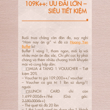
109K++: ƯU ĐÃI LỚN –
SIÊU TIẾT KIỆM
Buổi trưa chẳng cần đắn đo, suy nghĩ
“Hôm nay ăn gì” vì đã có
Hoang Yen
Buffet
lo!
Buffet 1 vòng 1, thơm ngon, mới lạ với
nhiều món ăn đặc sắc. Chi phí cực kỳ phải
chăng và thêm nhiều chương trình khuyến
mãi vô cùng hấp dẫn:
MUA 4 TẶNG 1 VOUUCHER – Tiết
kiệm 20%
– Voucher trị giá 109,000++/ voucher
– Voucher có giá trị 1 lần sử dụng/1
người
LUNCH CARD chỉ còn
1.699.000đ++/thẻ (Giá gốc:
2̵.̵1̵8̵0̵.̵0̵0̵0̵đ̵++)
– Thẻ quẹt tối đã 20 lần
– 1 thẻ Lunch card áp dụng cho 1 khách