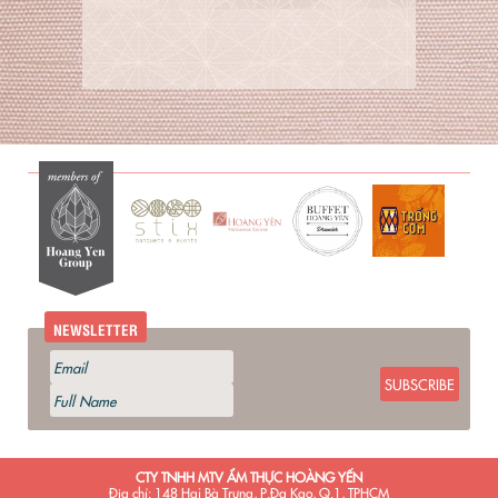
NEWSLETTER
SUBSCRIBE
CTY TNHH MTV ẨM THỰC HOÀNG YẾN
Địa chỉ: 148 Hai Bà Trưng, P.Đa Kao, Q.1, TPHCM