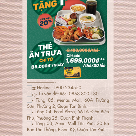
——————-
Hotline: 1900 234550
Tư vấn đặt tiệc: 0868 800 180
Tầng 05, Menas Mall, 60A Trường
Sơn, Phường 2, Quận Tân Bình..
Tầng 04, Pearl Plaza, 561A Điện Biên
Phủ, Phường 25, Quận Bình Thạnh.
Tầng 03, Aeon Mall Tân Phú, 30 Bờ
Bao Tân Thắng, P.Sơn Kỳ, Quận Tân Phú