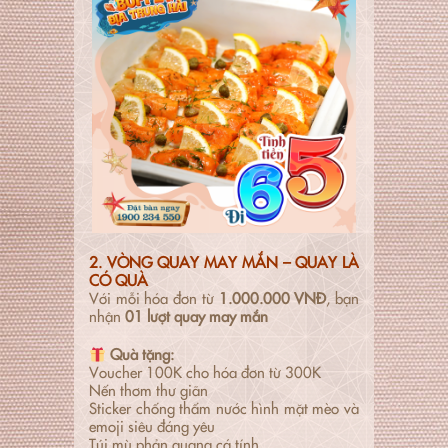
2. VÒNG QUAY MAY MẮN – QUAY LÀ
CÓ QUÀ
Với mỗi hóa đơn từ
1.000.000 VNĐ
, bạn
nhận
01 lượt quay may mắn
Quà tặng:
Voucher 100K cho hóa đơn từ 300K
Nến thơm thư giãn
Sticker chống thấm nước hình mặt mèo và
emoji siêu đáng yêu
Túi mù phản quang cá tính