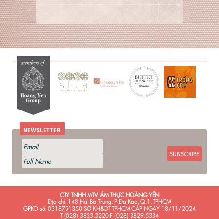
NEWSLETTER
SUBSCRIBE
CTY TNHH MTV ẨM THỰC HOÀNG YẾN
Địa chỉ: 148 Hai Bà Trưng, P.Đa Kao, Q.1, TPHCM
GPKD số: 0318751350 SỞ KH&DT TPHCM CẤP NGÀY 18/11/2024
T (028) 3823.3220 F (028) 3829.5334