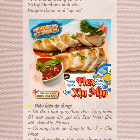
Sổ tay Notebook xinh xắn
Magnet đồ ăn mini “xịn xò”
Điều kiện áp dụng:
– Tối đa 3 lượt quay/hóa đơn. Tặng thêm
01 lượt quay khi gọi bia East West (Bia
IPA, Pale Ale, Pilsner)
– Chương trình áp dụng từ thứ 2 – Chủ
Nhật
– Áp dụng đồng thời các chương trình