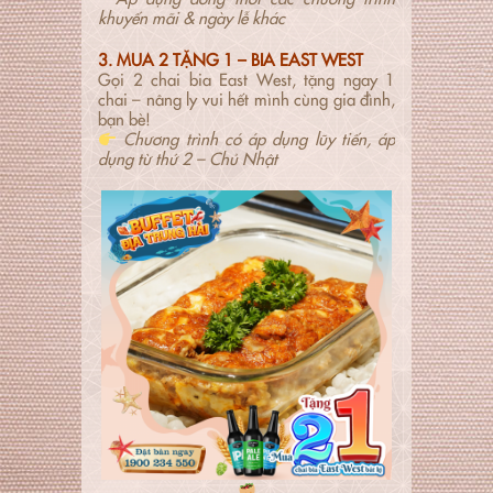
khuyến mãi & ngày lễ khác
3. MUA 2 TẶNG 1 – BIA EAST WEST
Gọi 2 chai bia East West, tặng ngay 1
chai – nâng ly vui hết mình cùng gia đình,
bạn bè!
Chương trình có áp dụng lũy tiến, áp
dụng từ thứ 2 – Chủ Nhật