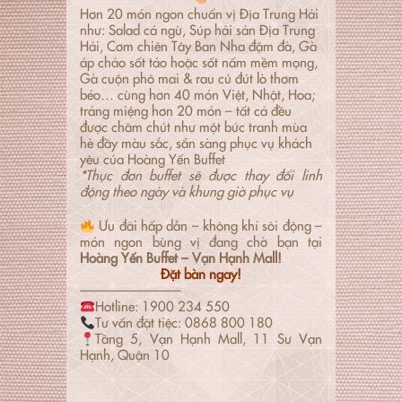
Hơn 20 món ngon chuẩn vị Địa Trung Hải
như: Salad cá ngừ, Súp hải sản Địa Trung
Hải, Cơm chiên Tây Ban Nha đậm đà, Gà
áp chảo sốt táo hoặc sốt nấm mềm mọng,
Gà cuộn phô mai & rau củ đút lò thơm
béo… cùng hơn 40 món Việt, Nhật, Hoa;
tráng miệng hơn 20 món – tất cả đều
được chăm chút như một bức tranh mùa
hè đầy màu sắc, sẵn sàng phục vụ khách
yêu của Hoàng Yến Buffet
*Thực đơn buffet sẽ được thay đổi linh
động theo ngày và khung giờ phục vụ
Ưu đãi hấp dẫn – không khí sôi động –
món ngon bùng vị đang chờ bạn tại
Hoàng Yến Buffet – Vạn Hạnh Mall!
Đặt bàn ngay!
———————–
Hotline: 1900 234 550
Tư vấn đặt tiệc: 0868 800 180
Tầng 5, Vạn Hạnh Mall, 11 Sư Vạn
Hạnh, Quận 10