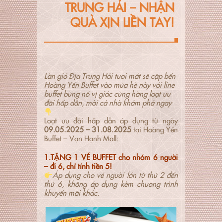
TRUNG HẢI – NHẬN
QUÀ XỊN LIỀN TAY!
Làn gió Địa Trung Hải tươi mát sẽ cập bến
Hoàng Yến Buffet vào mùa hè này với line
buffet bùng nổ vị giác cùng hàng loạt ưu
đãi hấp dẫn, mời cả nhà khám phá ngay
Loạt ưu đãi hấp dẫn áp dụng từ ngày
09.05.2025 – 31.08.2025
tại Hoàng Yến
Buffet – Vạn Hạnh Mall:
1.TẶNG 1 VÉ BUFFET cho nhóm 6 người
– đi 6, chỉ tính tiền 5!
Áp dụng cho vé người lớn từ thứ 2 đến
thứ 6, không áp dụng kèm chương trình
khuyến mãi khác.