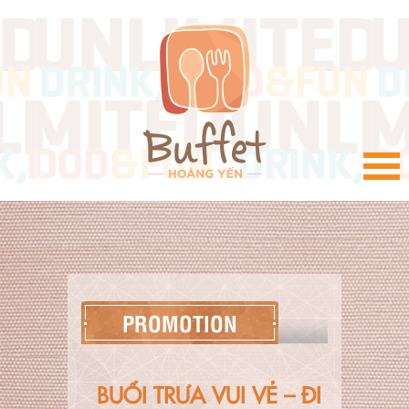
VI
PROMOTION
BUỔI TRƯA VUI VẺ – ĐI