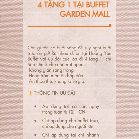
4 TẶNG 1 TẠI BUFFET
GARDEN MALL
Cần gì tốn cả buổi sáng để suy nghĩ buổi
trưa ăn gì? Rủ nhau đi ăn tại Hoàng Yến
Buffet với ưu đãi cực lớn đi 4 tặng 1, chỉ
tính tiền 3 cho nhóm 4 người.
Không gian sang trọng
Hàng trăm món ăn hấp dẫn
Ăn thỏa thê, không lo về giá.
THÔNG TIN ƯU ĐÃI
Áp dụng tất cả các ngày
trong tuần từ
T2 – CN
Chỉ áp dụng cho buffet
trưa
,
chỉ áp dụng cho người lớn.
Chỉ áp dụng tại chi nhánh