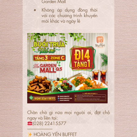
Garden Mall
Không áp dụng đồng thời
với các chương trình khuyến
mãi khác và ngày lễ
Chần chờ gì nữa mọi người ơi, đặt chỗ
ngay và liền tại:
(028) 22415577
—————–
HOÀNG YẾN BUFFET