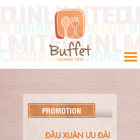
VI
PROMOTION
ĐẦU XUÂN ƯU ĐÃI