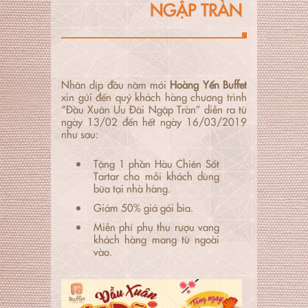
NGẬP TRÀN
Nhân dịp đầu năm mới
Hoàng Yến Buffet
xin gửi đến quý khách hàng chương trình
“Đầu Xuân Ưu Đãi Ngập Tràn” diễn ra từ
ngày 13/02 đến hết ngày 16/03/2019
như sau:
Tặng 1 phần Hàu Chiên Sốt
Tartar cho mỗi khách dùng
bữa tại nhà hàng.
Giảm 50% giá gói bia.
Miễn phí phụ thu rượu vang
khách hàng mang từ ngoài
vào.