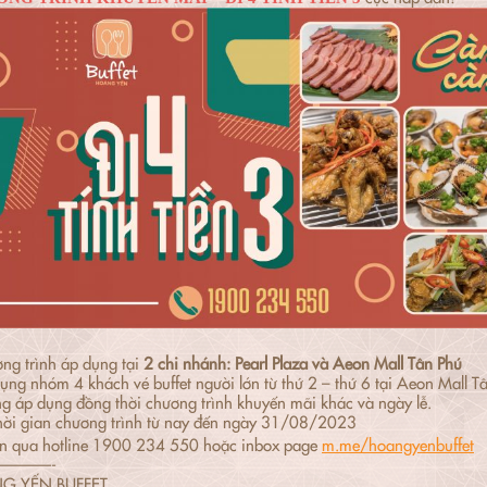
ng trình áp dụng tại
2 chi nhánh: Pearl Plaza và Aeon Mall Tân Phú
ụng nhóm 4 khách vé buffet người lớn từ thứ 2 – thứ 6 tại Aeon Mall Tân
g áp dụng đồng thời chương trình khuyến mãi khác và ngày lễ.
hời gian chương trình từ nay đến ngày 31/08/2023
n qua hotline 1900 234 550 hoặc inbox page
m.me/hoangyenbuffet
———-
G YẾN BUFFET