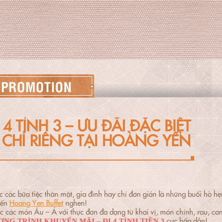
PROMOTION
 4 TÍNH 3 – ƯU ĐÃI ĐẶC BIỆT
CHỈ RIÊNG TẠI HOÀNG YẾN
c các bữa tiệc thân mật, gia đình hay chỉ đơn giản là những buổi hò hẹ
đến
Hoang Yen Buffet
nghen!
c các món Âu – Á với thực đơn đa dạng từ khai vị, món chính, rau, cơm
cực hấp dẫn!
NG TRÌNH KHUYẾN MÃI – ĐI 4 TÍNH TIỀN 3