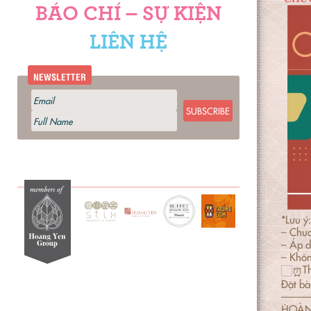
BÁO CHÍ – SỰ KIỆN
LIÊN HỆ
NEWSLETTER
SUBSCRIBE
*Lưu ý:
– Chươ
– Áp d
– Khôn
T
Đặt bà
———
H̀OÀN