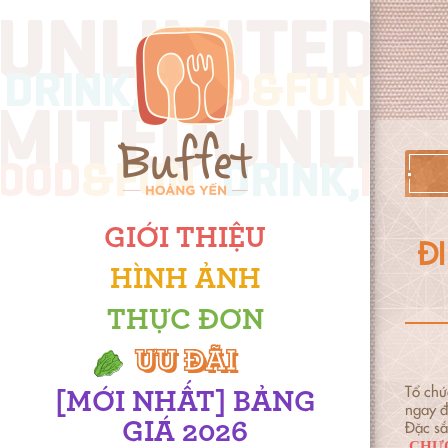
GIỚI THIỆU
ĐI
HÌNH ẢNH
THỰC ĐƠN
ƯU ĐÃI
Tổ chứ
[MỚI NHẤT] BẢNG
ngay 
Đặc sắ
GIÁ 2026
CHƯƠ