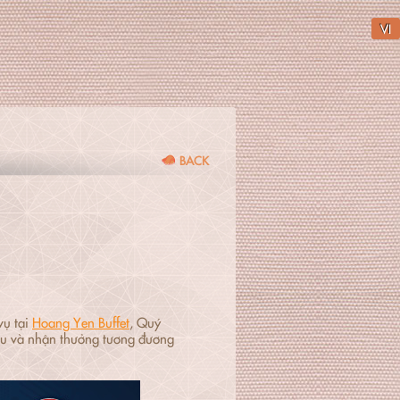
VI
BACK
vụ tại
Hoang Yen Buffet
, Quý
đấu và nhận thưởng tương đương