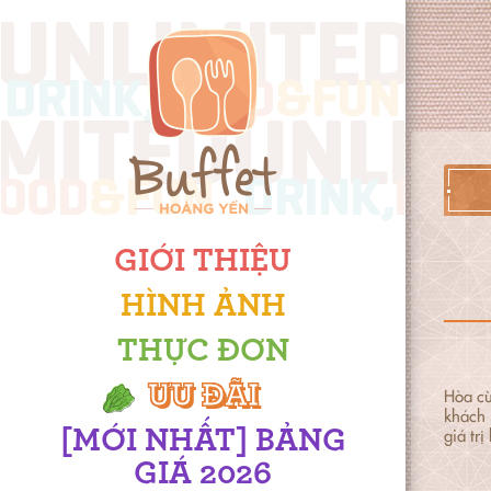
GIỚI THIỆU
HÌNH ẢNH
THỰC ĐƠN
ƯU ĐÃI
Hòa cù
khách 
giá trị
[MỚI NHẤT] BẢNG
GIÁ 2026