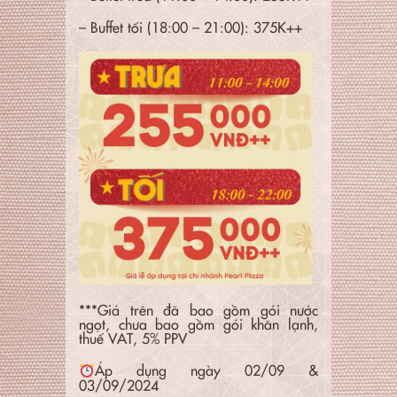
– Buffet tối (18:00 – 21:00): 375K++
***Giá trên đã bao gồm gói nước
ngọt, chưa bao gồm gói khăn lạnh,
thuế VAT, 5% PPV
Áp dụng ngày 02/09 &
03/09/2024