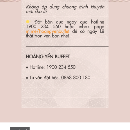
Không áp dụng chương trình khuyến
mãi cho lễ
Đặt bàn qua ngay qua hotline
1900 234 550 hoặc inbox page
m.me/hoangyenbuffet
để có ngày Lễ
thật trọn vẹn bạn nhé!
——————————————————
HOÀNG YẾN BUFFET
♦ Hotline: 1900 234 550
♦ Tư vấn đặt tiệc: 0868 800 180