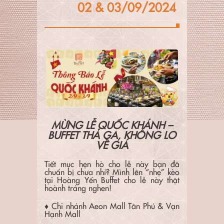
02 & 03/09/2024
MỪNG LỄ QUỐC KHÁNH –
BUFFET THẢ GA, KHÔNG LO
VỀ GIÁ
Tiết mục hẹn hò cho lễ này bạn đã
chuẩn bị chưa nhỉ? Mình lên “nhẹ” kèo
tại Hoàng Yến Buffet cho lễ này thật
hoành tráng nghen!
♦ Chi nhánh Aeon Mall Tân Phú & Vạn
Hạnh Mall