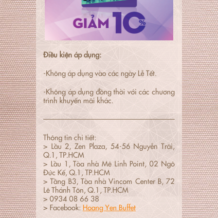
Điều kiện áp dụng:
-Không áp dụng vào các ngày Lễ Tết.
-Không áp dụng đồng thời với các chương
trình khuyến mãi khác.
———————————————————————–
Thông tin chi tiết:
> Lầu 2, Zen Plaza, 54-56 Nguyễn Trãi,
Q.1, TP.HCM
> Lầu 1, Tòa nhà Mê Linh Point, 02 Ngô
Đức Kế, Q.1, TP.HCM
> Tầng B3, Tòa nhà Vincom Center B, 72
Lê Thánh Tôn, Q.1, TP.HCM
> 0934 08 66 38
> Facebook:
Hoang Yen Buffet