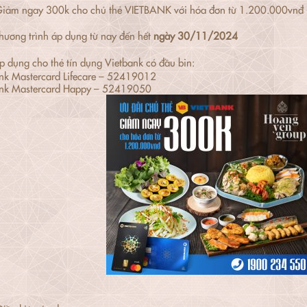
iảm ngay 300k cho chủ thẻ VIETBANK với hóa đơn từ 1.200.000vnđ 
ương trình áp dụng từ nay đến hết
ngày 30/11/2024
p dụng cho thẻ tín dụng Vietbank có đầu bin:
nk Mastercard Lifecare – 52419012
ank Mastercard Happy – 52419050