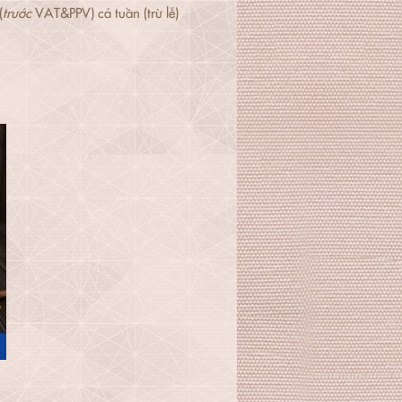
(
trước
VAT&PPV) cả tuần (trừ lễ)