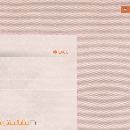
VI
BACK
ng Yen Buffet