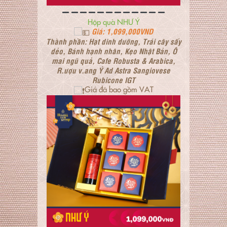
Hộp quà NHƯ Ý
Giá: 1,099,000VND
Thành phần: Hạt dinh dưỡng, Trái cây sấy
dẻo, Bánh hạnh nhân, Kẹo Nhật Bản, Ô
mai ngũ quả, Cafe Robusta & Arabica,
R.ượu v.ang Ý Ad Astra Sangiovese
Rubicone IGT
Giá đã bao gồm VAT