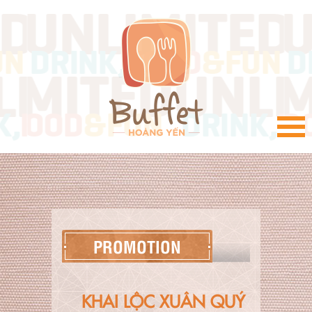
VI
PROMOTION
KHAI LỘC XUÂN QUÝ