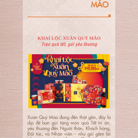
MÃO
KHAI LỘC XUÂN QUÝ MÃO
Trao quà tết, gửi yêu thương
Xuân Quý Mão đang đến thật gần, đây là
dịp để bạn gửi tặng món quà Tết tri ân,
yêu thương đến Người thân, Khách hàng,
Đối tác, và Nhân viên – như gửi gắm lời