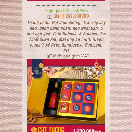
Hộp quà CÁT TƯỜNG
Giá: 1,299,000VND
Thành phần: Hạt dinh dưỡng, Trái cây sấy
dẻo, Bánh hạnh nhân, Kẹo Nhật Bản, Ô
mai ngũ quả, Cafe Robusta & Arabica, Trà
Thiết Quan Âm, Mật ong Le Fruit, R.ượu
v.ang Ý Ad Astra Sangiovese Rubicone
IGT
Giá đã bao gồm VAT