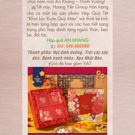
chú
c năm mới An Khang – Thịnh Vượng!
Tết này, Hoàng Yến Group trân trọng
cho ra mắt bộ sản phẩm Hộp Quà Tết
“Khai Lộc Xuân Quý Mão” với thiết kế tinh
tế trên từng hộp quà và các họa tiết sang
trọng phù hợp dành tặng người thân, bạn
bè, đối tác.
Hộp quà AN KHANG
Giá: 549,000VND
Thành phần: Hạt dinh dưỡng, Trái cây sấy
dẻo, Bánh hạnh nhân, Kẹo Nhật Bản.
Giá đã bao gồm VAT