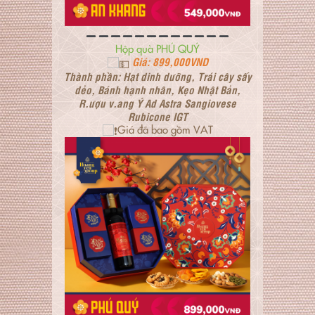
Hộp quà PHÚ QUÝ
Giá: 899,000VND
Thành phần: Hạt dinh dưỡng, Trái cây sấy
dẻo, Bánh hạnh nhân, Kẹo Nhật Bản,
R.ượu v.ang Ý Ad Astra Sangiovese
Rubicone IGT
Giá đã bao gồm VAT