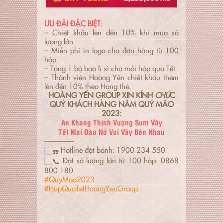
ƯU ĐÃI ĐẶC BIỆT:
– Chiết khấu lên đến 10% khi mua số
lượng lớn
– Miễn phí in logo cho đơn hàng từ 100
hộp
– Tặng 1 bộ bao lì xì cho mỗi hộp quà Tết
– Thành viên Hoàng Yến chiết khấu thêm
lên đến 10% theo Hạng thẻ.
HOÀNG YẾN GROUP XIN KÍNH
CHÚ
C
QUÝ KHÁCH HÀNG NĂM QUÝ MÃO
2023:
An Khang Thịnh Vượng Sum Vầy
Tết Mai Đào Nở Vui Vầy Bên Nhau
————
Hotline đặt bánh: 1900 234 550
Đặt số lượng lớn từ 100 hộp: 0868
800 180
#QuyMao2023
#HopQuaTetHoangYenGroup