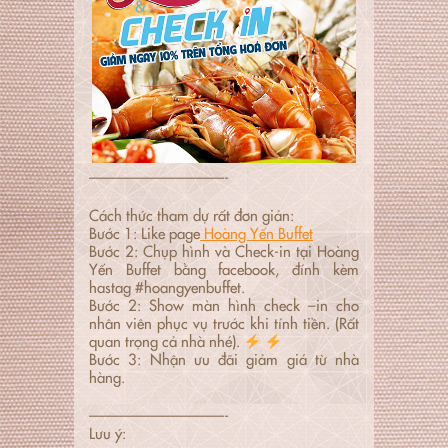
—————————-
Cách thức tham dự rất đơn giản:
Bước 1: Like page
Hoàng Yến Buffet
Bước 2: Chụp hình và Check-in tại Hoàng
Yến Buffet bằng facebook, đính kèm
hastag #hoangyenbuffet.
Bước 2: Show màn hình check –in cho
nhân viên phục vụ trước khi tính tiền. (Rất
quan trọng cả nhà nhé).
Bước 3: Nhận ưu đãi giảm giá từ nhà
hàng.
—————————-
Lưu ý: