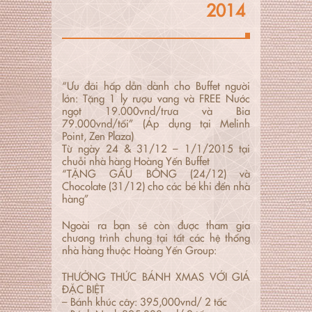
2014
“Ưu đãi hấp dẫn dành cho Buffet người
lớn: Tặng 1 ly rượu vang và FREE Nước
ngọt 19.000vnd/trưa và Bia
79.000vnd/tối” (Áp dụng tại Melinh
Point, Zen Plaza)
Từ ngày 24 & 31/12 – 1/1/2015 tại
chuỗi nhà hàng Hoàng Yến Buffet
“TẶNG GẤU BÔNG (24/12) và
Chocolate (31/12) cho các bé khi đến nhà
hàng”
Ngoài ra bạn sẽ còn được tham gia
chương trình chung tại tất các hệ thống
nhà hàng thuộc Hoàng Yến Group:
THƯỞNG THỨC BÁNH XMAS VỚI GIÁ
ĐẶC BIỆT
– Bánh khúc cây: 395,000vnd/ 2 tấc