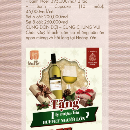
– Bánh Noel: 395,000vnd/ 2 tấc
– Bánh Cupcake (10 mẫu):
45,000vnd/cái
Set 6 cái: 200,000vnd
Set 8 cái: 260,000vnd
CÙNG ĐÓN ĐỢI – CÙNG CHUNG VUI
Chúc Quý khách luôn có những bữa ăn
ngon miệng và hài lòng tại Hoàng Yến