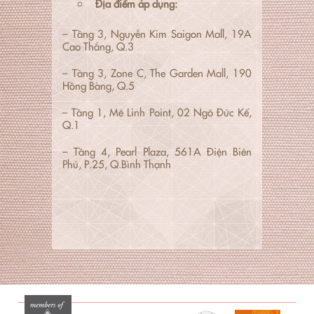
Địa điểm áp dụng:
– Tầng 3, Nguyễn Kim Saigon Mall, 19A
Cao Thắng, Q.3
– Tầng 3, Zone C, The Garden Mall, 190
Hồng Bàng, Q.5
– Tầng 1, Mê Linh Point, 02 Ngô Đức Kế,
Q.1
– Tầng 4, Pearl Plaza, 561A Điện Biên
Phủ, P.25, Q.Bình Thạnh