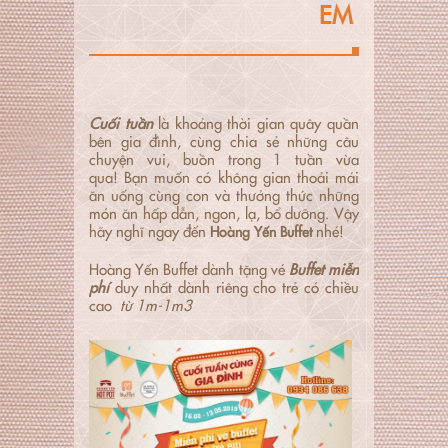
EM
Cuối tuần
là khoảng thời gian quây quần
bên gia đình, cùng chia sẻ những câu
chuyện vui, buồn trong 1 tuần vừa
qua! Bạn muốn có không gian thoải mái
ăn uống cùng con và thưởng thức những
món ăn hấp dẫn, ngon, lạ, bổ dưỡng. Vậy
hãy nghĩ ngay đến
nhé!
Hoàng Yến Buffet
Hoàng Yến Buffet dành tặng vé
Buffet miễn
phí
duy nhất dành riêng cho trẻ có chiều
cao
từ 1m-1m3