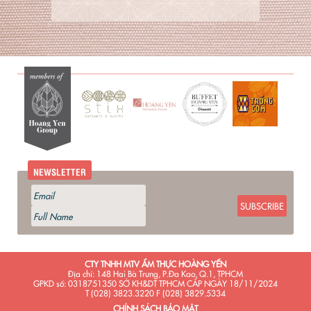
NEWSLETTER
SUBSCRIBE
CTY TNHH MTV ẨM THỰC HOÀNG YẾN
Địa chỉ: 148 Hai Bà Trưng, P.Đa Kao, Q.1, TPHCM
GPKD số: 0318751350 SỞ KH&DT TPHCM CẤP NGÀY 18/11/2024
T (028) 3823.3220 F (028) 3829.5334
CHÍNH SÁCH BẢO MẬT