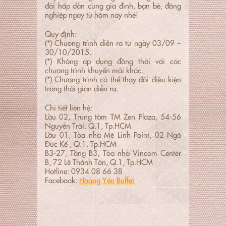
đãi hấp dẫn cùng gia đình, bạn bè, đồng
nghiệp ngay từ hôm nay nhé!
Quy định:
(*) Chương trình diễn ra từ ngày 03/09 –
30/10/2015.
(*) Không áp dụng đồng thời với các
chương trình khuyến mãi khác.
(*) Chương trình có thể thay đổi điều kiện
trong thời gian diễn ra.
Chi tiết liên hệ:
Lầu 02, Trung tâm TM Zen Plaza, 54-56
Nguyễn Trãi. Q.1, Tp.HCM
Lầu 01, Tòa nhà Mê Linh Point, 02 Ngô
Đức Kế , Q.1, Tp.HCM
B3-27, Tầng B3, Tòa nhà Vincom Center
B, 72 Lê Thánh Tôn, Q.1, Tp.HCM
Hotline: 0934 08 66 38
Facebook:
Hoàng Yến Buffet