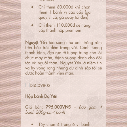
Chỉ thêm 60,000đ khi chọn
thêm 1 bánh vị cao cấp (gà
quay vi cá, gà quay tỏi đen)
Chỉ thêm 110,000đ để nâng
cấp thành hộp premium
Nguyệt Yến
tỏa sáng như ánh trăng rằm
trên bầu trời đêm trong vắt. Cảnh tượng
thanh bình, đẹp rực rỡ tượng trưng cho lời
chúc may mắn, thịnh vượng dành cho đối
tác và người thân. Nguyệt Yến là niềm tin
và hy vọng rằng những dự định sắp tới sẽ
được hoàn thành viên mãn.
Hộp bánh Dạ Yến
Giá bán:
795,000VNĐ
–
Bao gồm 4
bánh 200gram/ bánh
Tùy chọn 4 trong 6 vị bánh