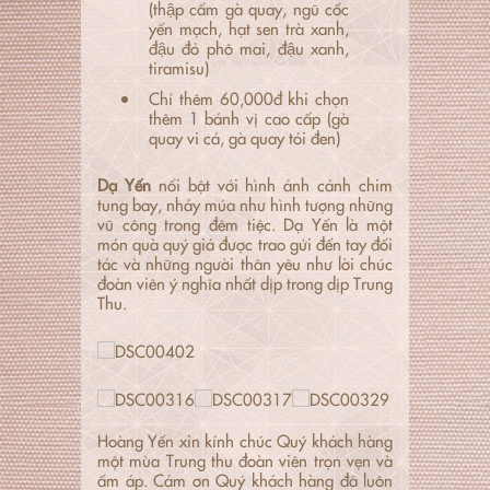
(thập cẩm gà quay, ngũ cốc
yến mạch, hạt sen trà xanh,
đậu đỏ phô mai, đậu xanh,
tiramisu)
Chỉ thêm 60,000đ khi chọn
thêm 1 bánh vị cao cấp (gà
quay vi cá, gà quay tỏi đen)
Dạ Yến
nổi bật với hình ảnh cánh chim
tung bay, nhảy múa như hình tượng những
vũ công trong đêm tiệc. Dạ Yến là một
món quà quý giá được trao gửi đến tay đối
tác và những người thân yêu như lời chúc
đoàn viên ý nghĩa nhất dịp trong dịp Trung
Thu.
Hoàng Yến xin kính chúc Quý khách hàng
một mùa Trung thu đoàn viên trọn vẹn và
ấm áp. Cảm ơn Quý khách hàng đã luôn