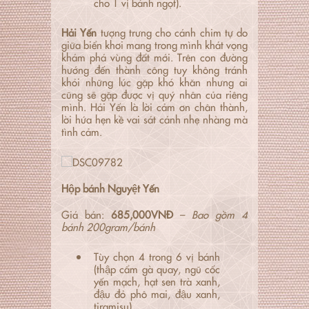
cho 1 vị bánh ngọt).
Hải Yến
tượng trưng cho cánh chim tự do
giữa biển khơi mang trong mình khát vọng
khám phá vùng đất mới. Trên con đường
hướng đến thành công tuy không tránh
khỏi những lúc gặp khó khăn nhưng ai
cũng sẽ gặp được vị quý nhân của riêng
mình. Hải Yến là lời cảm ơn chân thành,
lời hứa hẹn kề vai sát cánh nhẹ nhàng mà
tình cảm.
Hộp bánh Nguyệt Yến
Giá bán:
685,000VNĐ
–
Bao gồm 4
bánh 200gram/bánh
Tùy chọn 4 trong 6 vị bánh
(thập cẩm gà quay, ngũ cốc
yến mạch, hạt sen trà xanh,
đậu đỏ phô mai, đậu xanh,
tiramisu)