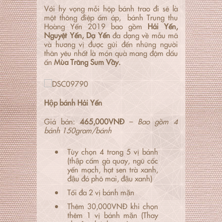
Với hy vọng mỗi hộp bánh trao đi sẽ là
một thông điệp ấm áp, bánh Trung thu
Hoàng Yến 2019 bao gồm
Hải Yến,
Nguyệt Yến, Dạ Yến
đa dạng về mẫu mã
và hương vị được gửi đến những người
thân yêu nhất là món quà mang đậm dấu
ấn
Mùa Trăng Sum Vầy.
Hộp bánh Hải Yến
Giá bán:
465,000VNĐ
–
Bao gồm 4
bánh 150gram/bánh
Tùy chọn 4 trong 5 vị bánh
(thập cẩm gà quay, ngũ cốc
yến mạch, hạt sen trà xanh,
đậu đỏ phô mai, đậu xanh)
Tối đa 2 vị bánh mặn
Thêm 30,000VNĐ khi chọn
thêm 1 vị bánh mặn (Thay