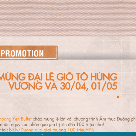
PROMOTION
MỪNG ĐẠI LỄ GIỖ TỔ HÙNG
VƯƠNG VÀ 30/04, 01/05
Hoang Yen Buffet
chào mừng lễ lớn với chương trình Ẩm thực Đường p
 nhận ngay các phần quà giá trị lên đến 100 triệu nha!
t tại:
bit.ly/Duong-dua-giai-thuong-100-trieuHYB