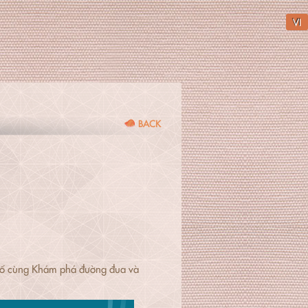
VI
BACK
hố cùng Khám phá đường đua và