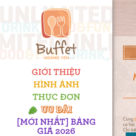
GIỚI THIỆU
HÌNH ẢNH
THỰC ĐƠN
ƯU ĐÃI
Cùng
[MỚI NHẤT] BẢNG
cơ hội
Chi tiế
GIÁ 2026