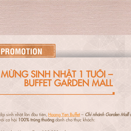
PROMOTION
MỪNG SINH NHẬT 1 TUỔI –
BUFFET GARDEN MALL
ịp sinh nhật lần đầu tiên,
Hoang Yen Buffet
–
Chi nhánh Garden Mall
s
ới cơ hội
100% trúng thưởng
dành cho thực khách: