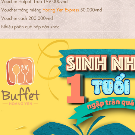
Voucher Hotpot Trưa 199.000vnd
Voucher tráng miệng
Hoang Yen Express
50.000vnd
Voucher cash 200.000vnd
Nhiều phần quà hấp dẫn khác