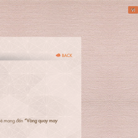
VI
BACK
ẽ mang đến
“Vòng quay may