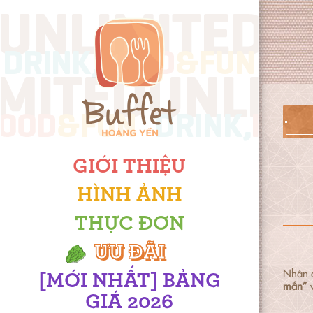
GIỚI THIỆU
HÌNH ẢNH
THỰC ĐƠN
ƯU ĐÃI
Nhân d
[MỚI NHẤT] BẢNG
mắn”
v
GIÁ 2026