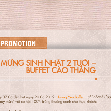
PROMOTION
MỪNG SINH NHẬT 2 TUỔI –
BUFFET CAO THẮNG
y 07.06 đến hết ngày 20.06.2019,
Hoang Yen Buffet
–
chi nhánh Ca
may mắn”
với cơ hội 100% trúng thưởng dành cho thực khách: