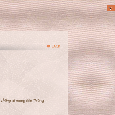
VI
BACK
o Thắng
sẽ mang đến
“Vòng