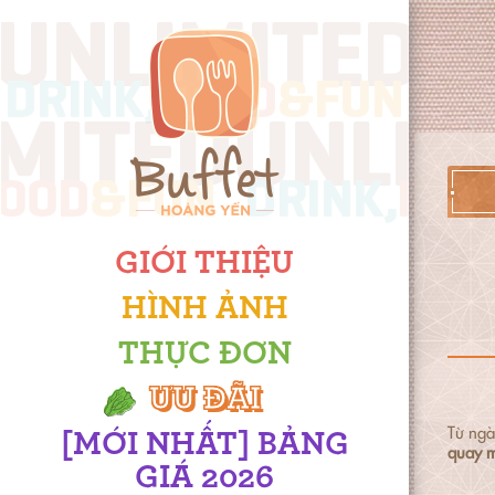
GIỚI THIỆU
HÌNH ẢNH
THỰC ĐƠN
ƯU ĐÃI
Từ ngà
[MỚI NHẤT] BẢNG
quay 
GIÁ 2026