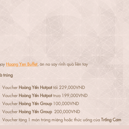
gay
Hoang Yen Buffet
, ăn no say rinh quà liền tay
à trúng
Voucher
Hoàng Yến Hotpot
tối 229,000VND
Voucher
Hoàng Yến Hotpot
trưa 199,000VND
Voucher
Hoàng Yến Group
100,000VND
Voucher
Hoàng Yến Group
200,000VND
Voucher tặng 1 món tráng miệng hoặc thức uống của
Trống Cơm
Voucher tặng 1 món tráng miệng hoặc thức uống của
Chảo Cá