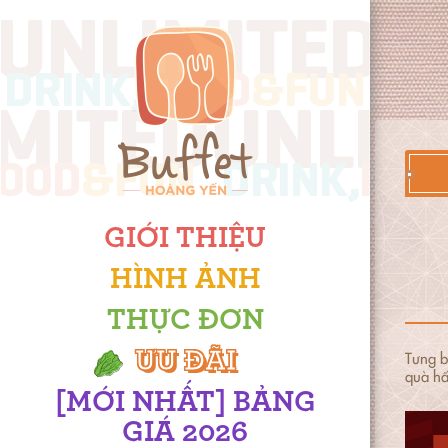
GIỚI THIỆU
HÌNH ẢNH
THỰC ĐƠN
ƯU ĐÃI
Tưng b
quà hâ
[MỚI NHẤT] BẢNG
GIÁ 2026