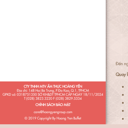
Đến n
Quay l
CTY TNHH MTV ẨM THỰC HOÀNG YẾN
Địa chỉ: 148 Hai Bà Trưng, P.Đa Kao, Q.1, TPHCM
GPKD số: 0318751350 SỞ KH&DT TPHCM CẤP NGÀY 18/11/2024
T (028) 3823.3220 F (028) 3829.5334
CHÍNH SÁCH BẢO MẬT
care@hoangyengroup.com
© 2019 Copyright By Hoang Yen Buffet