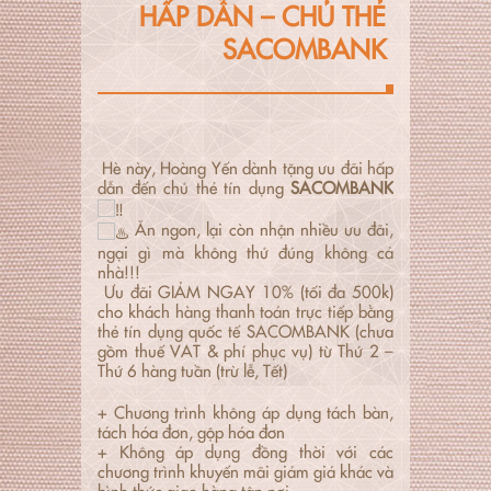
HẤP DẪN – CHỦ THẺ
SACOMBANK
Hè này, Hoàng Yến dành tặng ưu đãi hấp
dẫn đến chủ thẻ tín dụng
SACOMBANK
Ăn ngon, lại còn nhận nhiều ưu đãi,
ngại gì mà không thử đúng không cả
nhà!!!
Ưu đãi GIẢM NGAY 10% (tối đa 500k)
cho khách hàng thanh toán trực tiếp bằng
thẻ tín dụng quốc tế SACOMBANK (chưa
gồm thuế VAT & phí phục vụ) từ Thứ 2 –
Thứ 6 hàng tuần (trừ lễ, Tết)
+ Chương trình không áp dụng tách bàn,
tách hóa đơn, gộp hóa đơn
+ Không áp dụng đồng thời với các
chương trình khuyến mãi giảm giá khác và
hình thức giao hàng tận nơi.