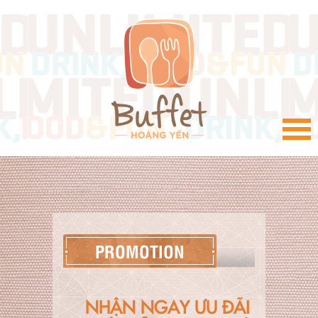
VI
PROMOTION
NHẬN NGAY ƯU ĐÃI