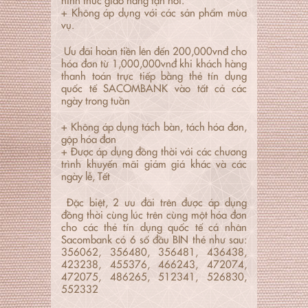
+ Không áp dụng với các sản phẩm mùa
vụ.
Ưu đãi hoàn tiền lên đến 200,000vnđ cho
hóa đơn từ 1,000,000vnđ khi khách hàng
thanh toán trực tiếp bằng thẻ tín dụng
quốc tế SACOMBANK vào tất cả các
ngày trong tuần
+ Không áp dụng tách bàn, tách hóa đơn,
gộp hóa đơn
+ Được áp dụng đồng thời với các chương
trình khuyến mãi giảm giá khác và các
ngày lễ, Tết
Đặc biệt, 2 ưu đãi trên được áp dụng
đồng thời cùng lúc trên cùng một hóa đơn
cho các thẻ tín dụng quốc tế cá nhân
Sacombank có 6 số đầu BIN thẻ như sau:
356062, 356480, 356481, 436438,
423238, 455376, 466243, 472074,
472075, 486265, 512341, 526830,
552332