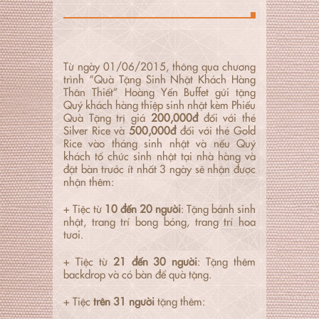
Từ ngày 01/06/2015, thông qua chương
trình “Quà Tặng Sinh Nhật Khách Hàng
Thân Thiết” Hoàng Yến Buffet gửi tặng
Quý khách hàng thiệp sinh nhật kèm Phiếu
Quà Tặng trị giá
200,000đ
đối với thẻ
Silver Rice và
500,000đ
đối với thẻ Gold
Rice vào tháng sinh nhật và nếu Quý
khách tổ chức sinh nhật tại nhà hàng và
đặt bàn trước ít nhất 3 ngày sẽ nhận được
nhận thêm:
+ Tiệc từ
10 đến 20 người
: Tặng bánh sinh
nhật, trang trí bong bóng, trang trí hoa
tươi.
+ Tiệc từ
21 đến 30 người
: Tặng thêm
backdrop và có bàn để quà tặng.
+ Tiệc
trên 31
người
tặng thêm: