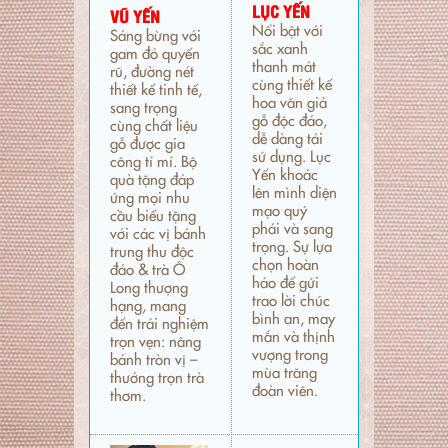
LỤC YẾN
VŨ YẾN
Nổi bật với
Sáng bừng với
sắc xanh
gam đỏ quyến
thanh mát
rũ, đường nét
cùng thiết kế
thiết kế tinh tế,
hoa văn giả
sang trọng
gỗ độc đáo,
cùng chất liệu
dễ dàng tái
gỗ được gia
sử dụng. Lục
công tỉ mỉ. Bộ
Yến khoác
quà tặng đáp
lên mình diện
ứng mọi nhu
mạo quý
cầu biếu tặng
phái và sang
với các vị bánh
trọng. Sự lựa
trung thu độc
chọn hoàn
đáo & trà Ô
hảo để gửi
Long thượng
trao lời chúc
hạng, mang
bình an, may
đến trải nghiệm
mắn và thịnh
trọn vẹn: nâng
vượng trong
bánh tròn vị –
mùa trăng
thưởng trọn trà
đoàn viên.
thơm.