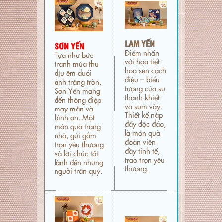
LAM YẾN
SƠN YẾN
Điểm nhấn
Tựa như bức
với họa tiết
tranh mùa thu
hoa sen cách
dịu êm dưới
điệu – biểu
ánh trăng tròn,
tượng của sự
Sơn Yến mang
thanh khiết
đến thông điệp
và sum vầy.
may mắn và
Thiết kế nắp
bình an. Một
đẩy độc đáo,
món quà trang
là món quà
nhã, gửi gắm
đoàn viên
trọn yêu thương
đầy tinh tế,
và lời chúc tốt
trao trọn yêu
lành đến những
thương.
người trân quý.