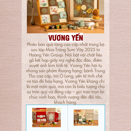
VƯƠNG YẾN
Phiên bản quà tặng cao cấp nhất trong bộ
sưu tập Mùa Trăng Sum Vầy 2025 từ
Hoàng Yến Group. Nổi bật với chất liệu
gỗ kết hợp giấy mỹ nghệ độc đáo, điểm
xuyết ánh kim tinh tế. Vương Yến hội tụ
những sản phẩm thượng hạng: bánh Trung
Thu cao cấp, trà Ô Long, yến tổ tinh chế
và táo đỏ hảo hạng. Vương Yến không chỉ
là một món quà, mà còn là biểu tượng cho
sự trân quý và đẳng cấp – gửi trao trọn lời
chúc vinh hoa, thịnh vượng đến đối tác,
khách hàng.