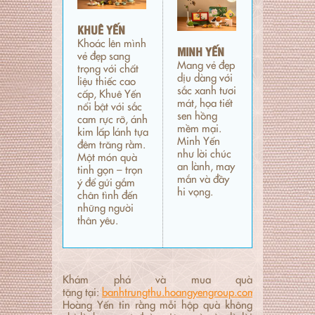
KHUÊ YẾN
Khoác lên mình
MINH YẾN
vẻ đẹp sang
Mang vẻ đẹp
trọng với chất
dịu dàng với
liệu thiếc cao
sắc xanh tươi
cấp, Khuê Yến
mát, họa tiết
nổi bật với sắc
sen hồng
cam rực rỡ, ánh
mềm mại.
kim lấp lánh tựa
Minh Yến
đêm trăng rằm.
như lời chúc
Một món quà
an lành, may
tinh gọn – trọn
mắn và đầy
ý để gửi gắm
hi vọng.
chân tình đến
những người
thân yêu.
Khám phá và mua quà
tặng tại:
banhtrungthu.hoangyengroup.com
Hoàng Yến tin rằng mỗi hộp quà không