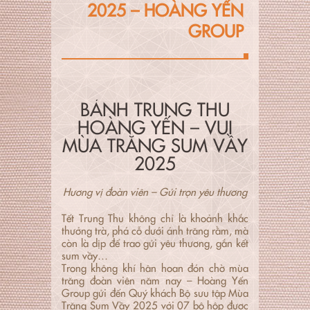
2025 – HOÀNG YẾN
GROUP
BÁNH TRUNG THU
HOÀNG YẾN – VUI
MÙA TRĂNG SUM VẦY
2025
Hương vị đoàn viên – Gửi trọn yêu thương
Tết Trung Thu không chỉ là khoảnh khắc
thưởng trà, phá cỗ dưới ánh trăng rằm, mà
còn là dịp để trao gửi yêu thương, gắn kết
sum vầy…
Trong không khí hân hoan đón chờ mùa
trăng đoàn viên năm nay – Hoàng Yến
Group gửi đến Quý khách Bộ sưu tập Mùa
Trăng Sum Vầy 2025 với 07 bộ hộp được