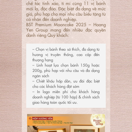
chế tác tinh xảo, tỉ mỉ cùng 11 vị bánh
mới lạ, độc đáo. Đặc biệt đa dạng về mức
giá, phù hợp cho mọi nhu cầu biếu tặng từ
cá nhân đến doanh nghiệp.
BST Premium Mooncake 2025 – Hoang
Yen Group mang đến nhiều đặc quyền
dành riêng Quý khách:
– Chọn vị bánh theo sở thích, đa dạng từ 
hương vị truyền thống, cao cấp đến 
thượng hạng

– Linh hoạt lựa chọn bánh 150g hoặc 
200g, phù hợp với nhu cầu và đa dạng 
ngân sách

– Chiết khấu hấp dẫn, ưu đãi đặc biệt 
cho các khách hàng đặt sớm

– In logo miễn phí cho khách hàng 
doanh nghiệp (từ 100 hộp) & chính sách 