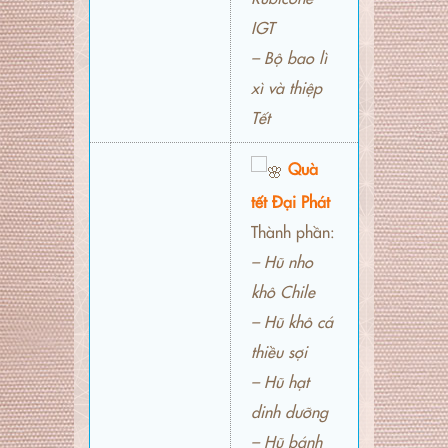
IGT
– Bộ bao lì
xì và thiệp
Tết
Quà
tết Đại Phát
Thành phần:
– Hũ nho
khô Chile
– Hũ khô cá
thiều sợi
– Hũ hạt
dinh dưỡng
– Hũ bánh