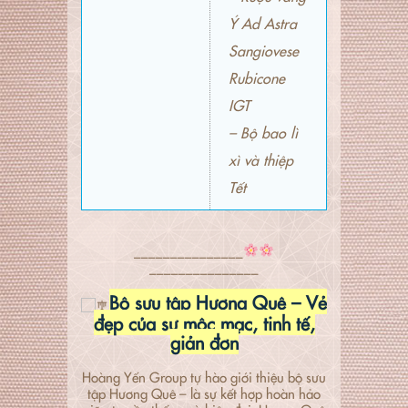
Ý Ad Astra
Sangiovese
Rubicone
IGT
– Bộ bao lì
xì và thiệp
Tết
_______________
_______________
Bộ sưu tập Hương Quê – Vẻ
đẹp của sự mộc mạc, tinh tế,
giản đơn
Hoàng Yến Group tự hào giới thiệu bộ sưu
tập Hương Quê – là sự kết hợp hoàn hảo