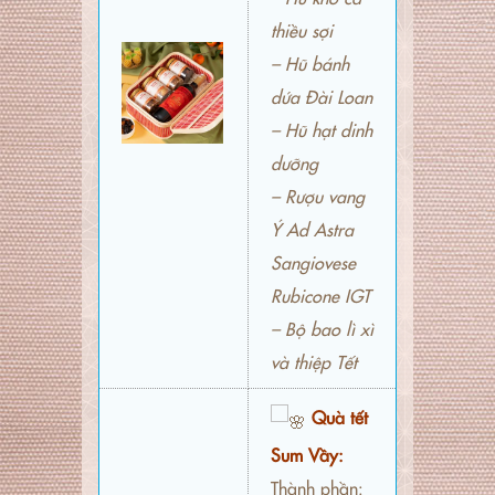
thiều sợi
– Hũ bánh
dứa Đài Loan
– Hũ hạt dinh
dưỡng
– Rượu vang
Ý Ad Astra
Sangiovese
Rubicone IGT
– Bộ bao lì xì
và thiệp Tết
Quà tết
Sum Vầy:
Thành phần: