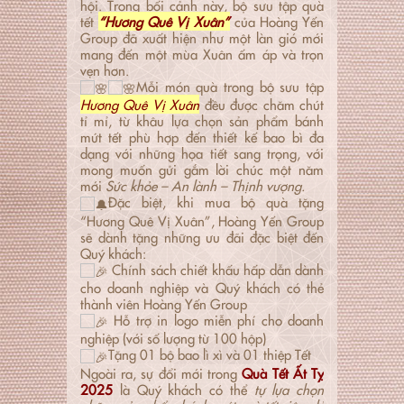
hội. Trong bối cảnh này, bộ sưu tập quà
tết
“Hương Quê Vị Xuân”
của Hoàng Yến
Group đã xuất hiện như một làn gió mới
mang đến một mùa Xuân ấm áp và trọn
vẹn hơn.
Mỗi món quà trong bộ sưu tập
Hương Quê Vị Xuân
đều được chăm chút
tỉ mỉ, từ khâu lựa chọn sản phẩm bánh
mứt tết phù hợp đến thiết kế bao bì đa
dạng với những họa tiết sang trọng, với
mong muốn gửi gắm lời chúc một năm
mới
Sức khỏe – An lành – Thịnh vượng.
Đặc biệt, khi mua bộ quà tặng
“Hương Quê Vị Xuân”, Hoàng Yến Group
sẽ dành tặng những ưu đãi đặc biệt đến
Quý khách:
Chính sách chiết khấu hấp dẫn dành
cho doanh nghiệp và Quý khách có thẻ
thành viên Hoàng Yến Group
Hỗ trợ in logo miễn phí cho doanh
nghiệp (với số lượng từ 100 hộp)
Tặng 01 bộ bao lì xì và 01 thiệp Tết
Ngoài ra, sự đổi mới trong
Quà Tết Ất Tỵ
2025
là Quý khách có thể
tự lựa chọn