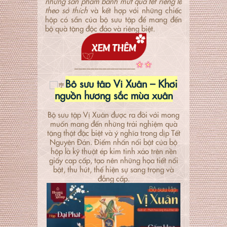
những sản phẩm bánh mứt quà tết riêng lẻ
theo sở thích
và kết hợp với những chiếc
hộp có sẵn của bộ sưu tập để mang đến
bộ quà tặng độc đáo và riêng biệt.
_______________
_______________
Bộ sưu tập Vị Xuân – Khơi
nguồn hương sắc mùa xuân
Bộ sưu tập Vị Xuân được ra đời với mong
muốn mang đến những trải nghiệm quà
tặng thật đặc biệt và ý nghĩa trong dịp Tết
Nguyên Đán. Điểm nhấn nổi bật của bộ
hộp là kỹ thuật ép kim tinh xảo trên nền
giấy cap cấp, tạo nên những họa tiết nổi
bật, thu hút, thể hiện sự sang trọng và
đẳng cấp.