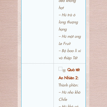
dẻo không
hạt
– Hũ trà ô
long thượng
hạng
– Hũ mật ong
Le Fruit
– Bộ bao lì xì
và thiệp Tết
Quà tết
An Nhiên 2:
Thành phần:
– Hũ nho khô
Chile
– Hũ khô cá