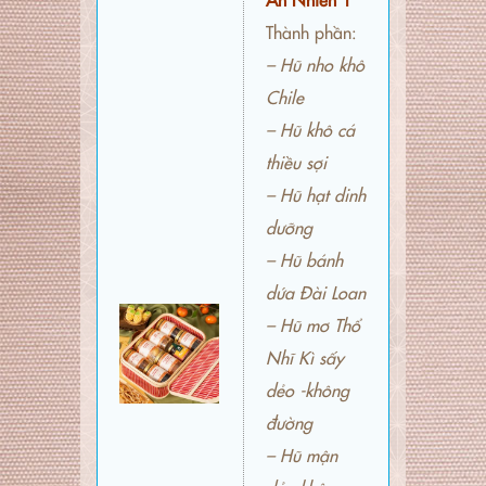
Thành phần:
– Hũ nho khô
Chile
– Hũ khô cá
thiều sợi
– Hũ hạt dinh
dưỡng
– Hũ bánh
dứa Đài Loan
– Hũ mơ Thổ
Nhĩ Kì sấy
dẻo -không
đường
– Hũ mận