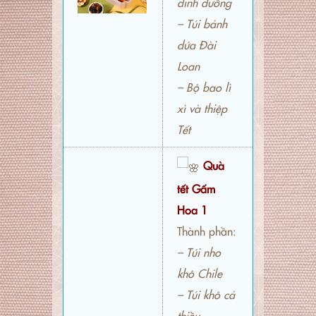
dinh dưỡng
– Túi bánh
dứa Đài
Loan
– Bộ bao lì
xì và thiệp
Tết
Quà
tết Gấm
Hoa 1
Thành phần:
– Túi nho
khô Chile
– Túi khô cá
thiều