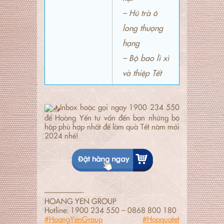
– Hũ trà ô
long thượng
hạng
– Bộ bao lì xì
và thiệp Tết
Inbox hoặc gọi ngay 1900 234 550
để Hoàng Yến tư vấn đến bạn những bộ
hộp phù hợp nhất để làm quà Tết năm mới
2024 nhé!
—————-
HOANG YEN GROUP
Hotline: 1900 234 550 – 0868 800 180
#HoangYenGroup
#Hopquatet