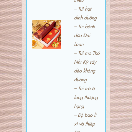
– Túi hạt
dinh dưỡng
– Túi bánh
dứa Đài
Loan
– Túi mơ Thổ
Nhĩ Kỳ sấy
dẻo không
đường
– Túi trà ô
long thượng
hạng
– Bộ bao lì
xì và thiệp