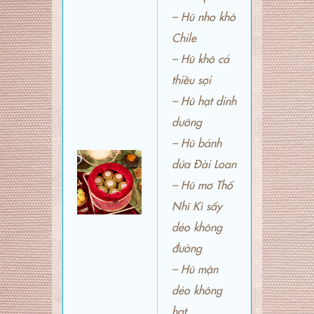
– Hũ nho khô
Chile
– Hũ khô cá
thiều sợi
– Hũ hạt dinh
dưỡng
– Hũ bánh
dứa Đài Loan
– Hũ mơ Thổ
Nhĩ Kì sấy
dẻo không
đường
– Hũ mận
dẻo không
hạt