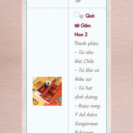
Tết
Quà
tết Gấm
Hoa 2
Thành phần:
– Túi nho
khô Chile
– Túi khô cá
thiều sợi
– Túi hạt
dinh dưỡng
– Rượu vang
Ý Ad Astra
Sangiovese
Rubicone