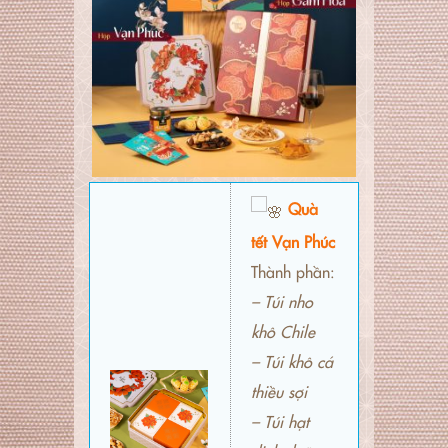
Quà
tết Vạn Phúc
Thành phần:
– Túi nho
khô Chile
– Túi khô cá
thiều sợi
– Túi hạt