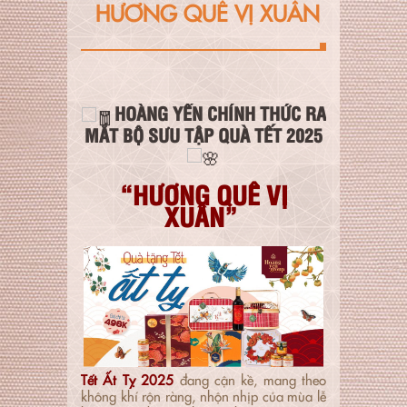
HƯƠNG QUÊ VỊ XUÂN
HOÀNG YẾN CHÍNH THỨC RA
MẮT BỘ SƯU TẬP QUÀ TẾT 2025
“HƯƠNG QUÊ VỊ
XUÂN”
Tết Ất Tỵ 2025
đang cận kề, mang theo
không khí rộn ràng, nhộn nhịp của mùa lễ