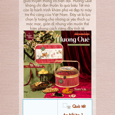
giữa truyền thống và hiện đại. Hương Quê
không chỉ đơn thuần là quà biếu Tết mà
còn là hành trình khám phá vẻ đẹp từ mây
tre thủ công của Việt Nam. Đây sẽ là lựa
chọn lý tưởng cho những ai yêu thích sự
mộc mạc, giản dị nhưng vẫn muốn thể
hiện phong cách riêng đầy tinh tế.
Quà tết
An Nhiên 1