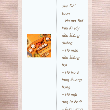
dứa Đài
Loan
– Hũ mơ Thổ
Nhĩ Kì sấy
dẻo không
đường
– Hũ mận
dẻo không
hạt
– Hũ trà ô
long thượng
hạng
– Hũ mật
ong Le Fruit
– Rượu vang