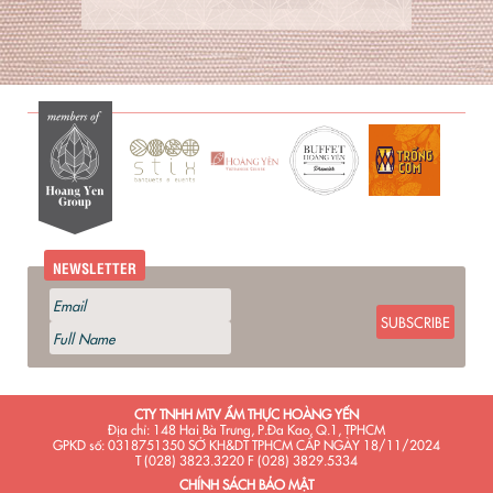
NEWSLETTER
SUBSCRIBE
CTY TNHH MTV ẨM THỰC HOÀNG YẾN
Địa chỉ: 148 Hai Bà Trưng, P.Đa Kao, Q.1, TPHCM
GPKD số: 0318751350 SỞ KH&DT TPHCM CẤP NGÀY 18/11/2024
T (028) 3823.3220 F (028) 3829.5334
CHÍNH SÁCH BẢO MẬT