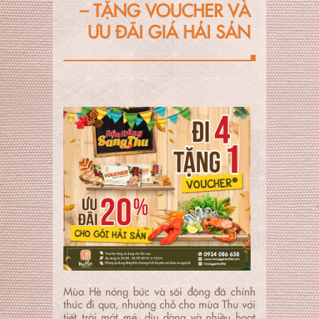
– TẶNG VOUCHER VÀ
ƯU ĐÃI GIÁ HẢI SẢN
Mùa Hè nóng bức và sôi động đã chính
thức đi qua, nhường chỗ cho mùa Thu với
tiết trời mát mẻ, dịu dàng và nhiều hoạt