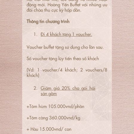
động mới. Hoàng Yến Buffet với những ưu
đãi chào thu cực kỳ hấp dẫn.
Thông tin chương trình
Đi 4 khách tặng 1 voucher.
Voucher buffet tặng sử dụng cho lần sau.
Số voucher tặng lũy tiến theo số khách
(Vd: 1 voucher/4 khách; 2 vouchers/8
khách)
Giảm giá 20% cho gói hải
sản gồm
+Tôm hùm 105.000vnd/phần
+Tôm càng 360.000vnd/kg
+ Hàu 15.000vnd/ con