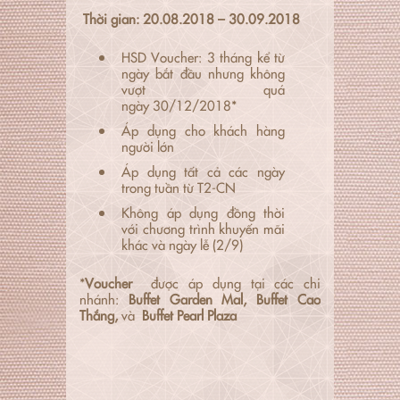
Thời gian:
20.08.2018
–
30.09.2018
HSD Voucher: 3 tháng kể từ
ngày bắt đầu nhưng không
vượt quá
ngày 30/12/2018*
Áp dụng cho khách hàng
người lớn
Áp dụng tất cả các ngày
trong tuần từ T2-CN
Không áp dụng đồng thời
với chương trình khuyến mãi
khác và ngày lễ (2/9)
*
Voucher
được áp dụng tại các chi
nhánh:
Buffet Garden Mal
, Buffet Cao
Thắng,
và
Buffet Pearl Plaza