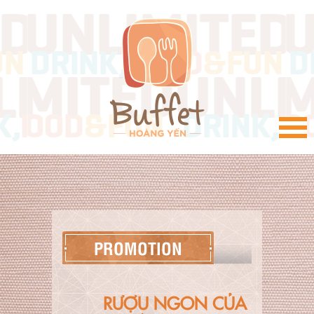
VI
PROMOTION
RƯỢU NGON CỦA