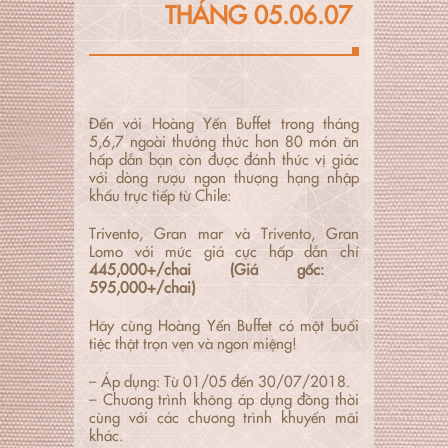
THÁNG 05.06.07
Đến với Hoàng Yến Buffet trong tháng
5,6,7 ngoài thưởng thức hơn 80 món ăn
hấp dẫn bạn còn được đánh thức vị giác
với dòng rượu ngon thượng hạng nhập
khẩu trực tiếp từ Chile:
Trivento, Gran mar và Trivento, Gran
Lomo với mức giá cực hấp dẫn chỉ
445,000+/chai (Giá gốc:
595,000+/chai)
Hãy cùng Hoàng Yến Buffet có một buổi
tiệc thật trọn vẹn và ngon miệng!
– Áp dụng: Từ 01/05 đến 30/07/2018.
– Chương trình không áp dụng đồng thời
cùng với các chương trình khuyến mãi
khác.