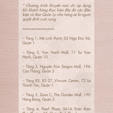
* Chương trình khuyến mãi chỉ áp dụng
khi khách hàng thực hiện đầy đủ các điều
kiện và Ban Quản Lý nhà hàng sẽ là người
quyết định cuối cùng
==============
– Tầng 1, Mê Linh Point, 02 Ngô Đức Kế,
Quận 1
– Tầng 5, Vạn Hạnh Mall, 11 Sư Vạn
Hạnh, Quận 10
– Tầng 3, Nguyễn Kim Saigon Mall, 19A
Cao Thắng, Quận 3
– Tầng B3, B3-27, Vincom Center, 72 Lê
Thánh Tôn, Quận 1
– Tầng 3, Zone C, The Garden Mall, 190
Hồng Bàng, Quận 5
– Tầng 4, Pearl Plaza, 561A Điện Biên