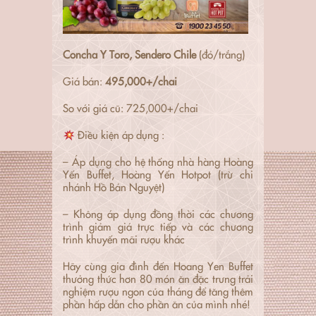
Concha Y Toro, Sendero Chile
(đỏ/trắng)
Giá bán:
495,000+/chai
So với giá cũ: 725,000+/chai
Điều kiện áp dụng :
– Áp dụng cho hệ thống nhà hàng Hoàng
Yến Buffet, Hoàng Yến Hotpot (trừ chi
nhánh Hồ Bán Nguyệt)
– Không áp dụng đồng thời các chương
trình giảm giá trực tiếp và các chương
trình khuyến mãi rượu khác
Hãy cùng gia đình đến Hoang Yen Buffet
thưởng thức hơn 80 món ăn đặc trưng trải
nghiệm rượu ngon của tháng để tăng thêm
phần hấp dẫn cho phần ăn của mình nhé!