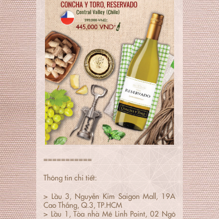
===========
Thông tin chi tiết:
> Lầu 3, Nguyễn Kim Saigon Mall, 19A
Cao Thắng, Q.3, TP.HCM
> Lầu 1, Tòa nhà Mê Linh Point, 02 Ngô