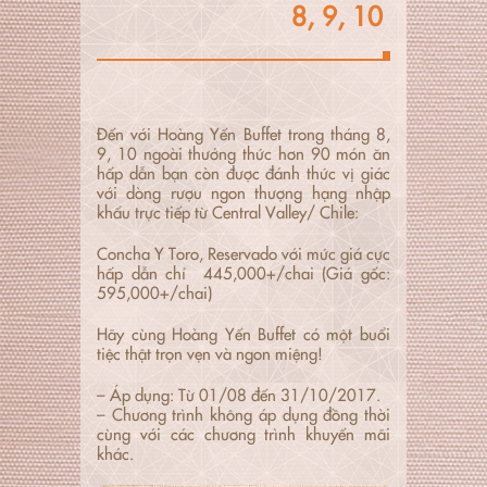
8, 9, 10
Đến với Hoàng Yến Buffet trong tháng 8,
9, 10 ngoài thưởng thức hơn 90 món ăn
hấp dẫn bạn còn được đánh thức vị giác
với dòng rượu ngon thượng hạng nhập
khẩu trực tiếp từ Central Valley/ Chile:
Concha Y Toro, Reservado với mức giá cực
hấp dẫn chỉ 445,000+/chai (Giá gốc:
595,000+/chai)
Hãy cùng Hoàng Yến Buffet có một buổi
tiệc thật trọn vẹn và ngon miệng!
– Áp dụng: Từ 01/08 đến 31/10/2017.
– Chương trình không áp dụng đồng thời
cùng với các chương trình khuyến mãi
khác.