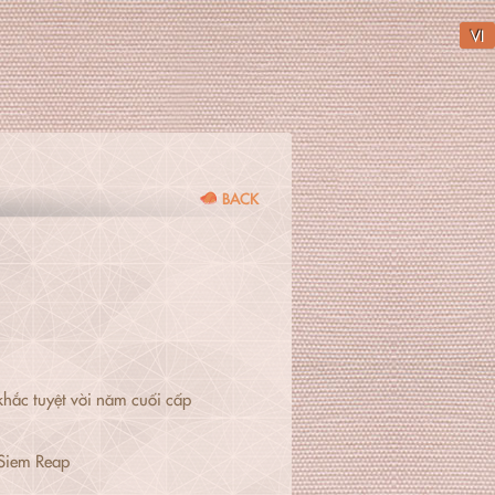
VI
BACK
khắc tuyệt vời năm cuối cấp
 Siem Reap