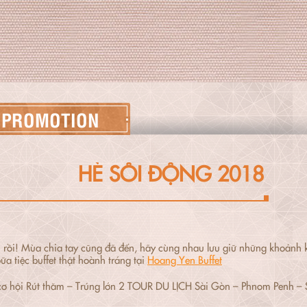
PROMOTION
HÈ SÔI ĐỘNG 2018
 rồi! Mùa chia tay cũng đã đến, hãy cùng nhau lưu giữ những khoảnh 
ữa tiệc buffet thật hoành tráng tại
Hoang Yen Buffet
ơ hội Rút thăm – Trúng lớn 2 TOUR DU LỊCH Sài Gòn – Phnom Penh –