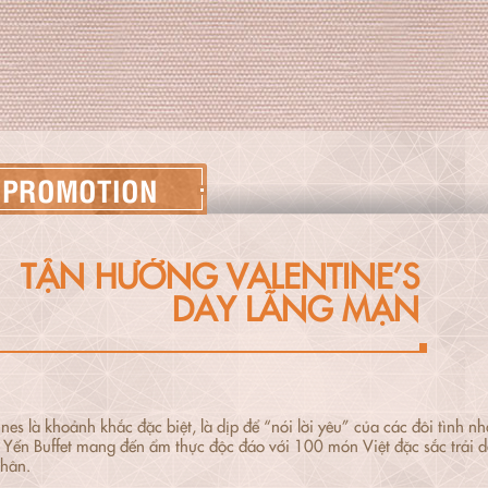
PROMOTION
TẬN HƯỞNG VALENTINE’S
DAY LÃNG MẠN
ines là khoảnh khắc đặc biệt, là dịp để “nói lời yêu” của các đôi tình 
Yến Buffet mang đến ẩm thực độc đáo với 100 món Việt đặc sắc trải d
hân.