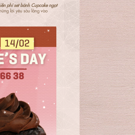
iễn phí set bánh Cupcake ngọ
t
ững lời yêu sâu lắng vào