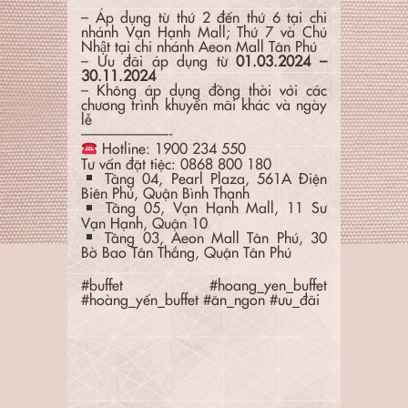
– Áp dụng từ thứ 2 đến thứ 6 tại chi
nhánh Vạn Hạnh Mall; Thứ 7 và Chủ
Nhật tại chi nhánh Aeon Mall Tân Phú
– Ưu đãi áp dụng từ
01.03.2024 –
30.11.2024
– Không áp dụng đồng thời với các
chương trình khuyến mãi khác và ngày
lễ
——————-
Hotline: 1900 234 550
Tư vấn đặt tiệc: 0868 800 180
Tầng 04, Pearl Plaza, 561A Điện
Biên Phủ, Quận Bình Thạnh
Tầng 05, Vạn Hạnh Mall, 11 Sư
Vạn Hạnh, Quận 10
Tầng 03, Aeon Mall Tân Phú, 30
Bờ Bao Tân Thắng, Quận Tân Phú
#buffet
#hoang_yen_buffet
#hoàng_yến_buffet
#ăn_ngon
#ưu_đãi