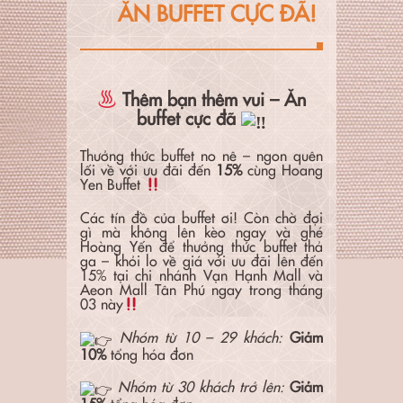
ĂN BUFFET CỰC ĐÃ!
Thêm bạn thêm vui – Ăn
buffet cực đã
Thưởng thức buffet no nê – ngon quên
lối về với ưu đãi đến
15%
cùng Hoang
Yen Buffet
Các tín đồ của buffet ơi! Còn chờ đợi
gì mà không lên kèo ngay và ghé
Hoàng Yến để thưởng thức buffet thả
ga – khỏi lo về giá với ưu đãi lên đến
15% tại chi nhánh Vạn Hạnh Mall và
Aeon Mall Tân Phú ngay trong tháng
03 này
Nhóm từ 10 – 29 khách:
Giảm
10%
tổng hóa đơn
Nhóm từ 30 khách trở lên:
Giảm