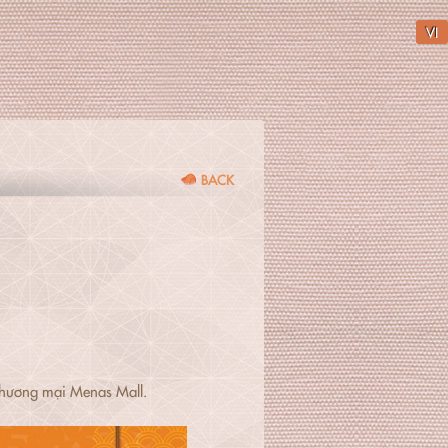
VI
BACK
thương mại Menas Mall.