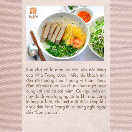
Bún chả cá là món ăn đặc sản nổi tiếng
của Nha Trang được nhiều du khách tìm
đến để thưởng thức hương vị thơm lừng,
đậm đà của nước lèo chua chua ngọt ngọt
cùng với chả cá dai mềm. Cứ vậy, món ăn
này đã đi vào lòng người từ khi nào cũng
không ai biết, chỉ biết một điều rằng khi
nhắc đến Nha Trang thì ai cũng nghĩ ngay
đến “Bún chả cá”.