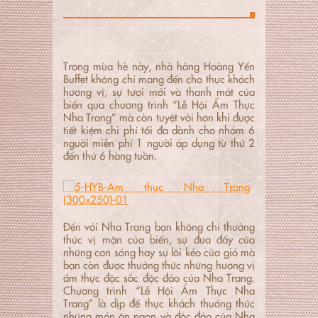
Trong mùa hè này, nhà hàng Hoàng Yến
Buffet không chỉ mang đến cho thực khách
hương vị, sự tươi mới và thanh mát của
biển qua chương trình “Lễ Hội Ẩm Thực
Nha Trang” mà còn tuyệt vời hơn khi được
tiết kiệm chi phí tối đa dành cho nhóm 6
người miễn phí 1 người áp dụng từ thứ 2
đến thứ 6 hàng tuần.
Đến với Nha Trang bạn không chỉ thưởng
thức vị mặn của biển, sự đưa đẩy của
những cơn sóng hay sự lôi kéo của gió mà
bạn còn được thưởng thức những hương vị
ẩm thực đặc sắc độc đáo của Nha Trang.
Chương trình “Lễ Hội Ẩm Thực Nha
Trang” là dịp để thực khách thưởng thức
những món ăn ngon và độc đáo của Nha