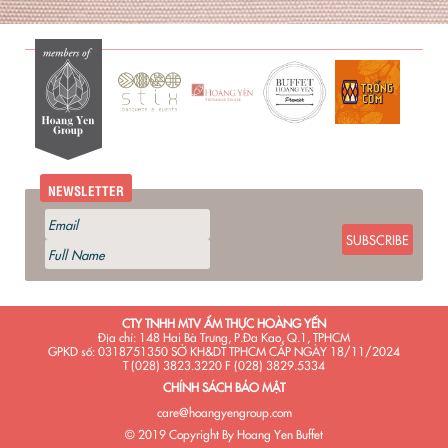
NEWSLETTER
SUBSCRIBE
CTY TNHH MTV ẨM THỰC HOÀNG YẾN
Địa chỉ: 148 Hai Bà Trưng, P.Đa Kao, Q.1, TPHCM
GPKD số: 0318751350 SỞ KH&DT TPHCM CẤP NGÀY 18/11/2024
T (028) 3823.3220 F (028) 3829.5334
CHÍNH SÁCH BẢO MẬT
care@hoangyengroup.com
© 2019 Copyright By Hoang Yen Buffet