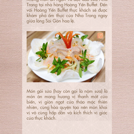
Trang tại nhà hàng Hoàng Yến Buffet. Đến
với Hoàng Yến Buffet thực khách sẽ được
khám phá ẩm thực của Nha Trang ngay
giữa lòng Sài Gòn hoa lệ.
Món gỏi sứa (hay còn gọi là nộm sứa) là
món ăn mang hương vị thanh mát của
biển, vị giòn ngọt của thảo mộc thiên
nhiên, cùng hòa quyện tạo nên món khai
vị vô cùng hấp dẫn và kích thích vị giác
của thực khách.