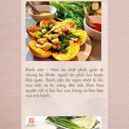
Bánh căn – Món ăn chất phát, giản dị
nhưng lại khiến người ăn phải lưu luyến
khó quên. Bánh căn ăn ngon nhất là khi
vừa mới ra lò, nóng đến bốc khói hòa
quyện với vị bùi bùi của trứng và béo béo
của mỡ hành.