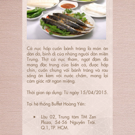
Cá nục hấp cuốn bánh tráng là món ăn
dân dã, bình dị của những người dân miền
Trung. Thịt cá nục thơm, ngọt đậm đà
mang đặc trưng của biến cả, được hấp
chín, cuốn chung với bánh tráng và rau
sống ăn kèm với nước chấm, mang lại
cảm giác rất ngon miệng.
Thời gian áp dụng: Từ ngày 15/04/2015.
Tại hệ thống Buffet Hoàng Yến:
Lầu 02, Trung tâm TM Zen
Plaza, 54-56 Nguyễn Trãi.
Q.1, TP. HCM.