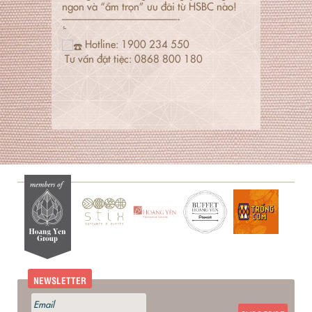
ngon và “ẵm trọn” ưu đãi từ HSBC nào!
———————————-
̀ ̂́
Hotline: 1900 234 550
Tư vấn đặt tiệc: 0868 800 180
NEWSLETTER