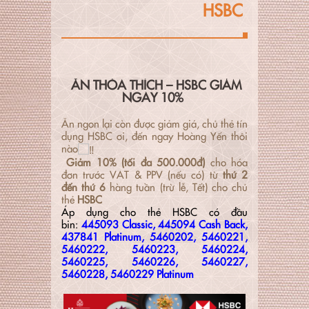
HSBC
ĂN THỎA THÍCH – HSBC GIẢM
NGAY 10%
Ăn ngon lại còn được giảm giá, chủ thẻ tín
dụng HSBC ơi, đến ngay Hoàng Yến thôi
nào
Giảm
1
0% (tối đa 500.000đ)
cho hóa
đơn trước VAT & PPV (nếu có) từ
thứ 2
đến
thứ 6
hàng tuần (trừ lễ, Tết) cho chủ
thẻ
HSBC
Áp dụng cho thẻ
HSBC
có đầu
bin:
445093 Classic, 445094 Cash Back,
437841 Platinum, 5460202, 5460221,
5460222, 5460223, 5460224,
5460225, 5460226, 5460227,
5460228, 5460229 Platinum