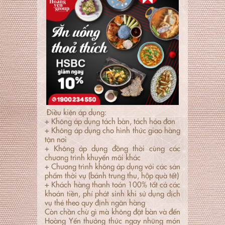
Điều kiện áp dụng:
+ Không áp dụng tách bàn, tách hóa đơn
+ Không áp dụng cho hình thức giao hàng
tận nơi
+ Không áp dụng đồng thời cùng các
chương trình khuyến mãi khác
+ Chương trình không áp dụng với các sản
phẩm thời vụ (bánh trung thu, hộp quà tết)
+ Khách hàng thanh toán 100% tất cả các
khoản tiền, phí phát sinh khi sử dụng dịch
vụ thẻ theo quy định ngân hàng
Còn chần chừ gì mà không đặt bàn và đến
Hoàng Yến thưởng thức ngay những món