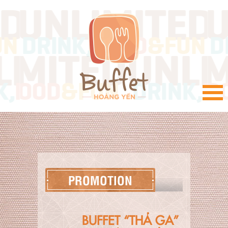
VI
PROMOTION
BUFFET “THẢ GA”