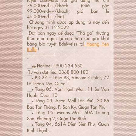
79,000vnđ++/khách (Giá gốc
99,000vnđ++/khách; giá bán lẻ
45,000vnđ++/lon)
Chương trình được áp dụng từ nay đến
hết ngày 31.12.2022
Đặt bàn ngay để được “Thả ga” thưởng
thức món ngon lại còn thỏa sức giải khát
bằng bia tuyết Edelweiss tại
Hoang Yen
Buffe
t!
——————-
̀ ̂́
Hotline: 1900 234 550
Tư vấn đặt tiệc: 0868 800 180
B3-27 – Tầng B3, Vincom Center, 72
Lê Thánh Tôn, Quận 1
Tầng 05, Vạn Hạnh Mall, 11 Sư Vạn
Hạnh, Quận 10
Tầng 03, Aeon Mall Tân Phú, 30 Bờ
Bao Tân Thắng, P. Sơn Kỳ, Quận Tân Phú
Tầng 05, Menas Mall, 60A Trường
Sơn, Phường 2, Quận Tân Bình
Tầng 04, 561A Điện Biên Phủ, Quận
Bình Thạnh.