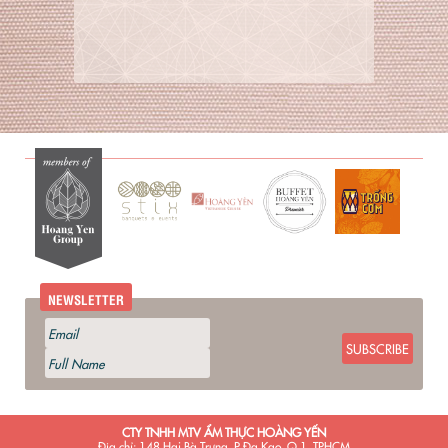
NEWSLETTER
SUBSCRIBE
CTY TNHH MTV ẨM THỰC HOÀNG YẾN
Địa chỉ: 148 Hai Bà Trưng, P.Đa Kao, Q.1, TPHCM