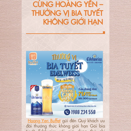
CÙNG HOÀNG YẾN –
THƯỞNG VỊ BIA TUYẾT
KHÔNG GIỚI HẠN
Hoang Yen Buffet
gửi đến Quý khách ưu
đãi thưởng thức không giới hạn Gói bia
tuyết Edelweiss với giá dùng thử chỉ